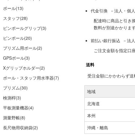
ポール
(13)
代金引換 －法人・個
スタッフ
(28)
配達時に商品と引き
数料が別途かかりま
ピンポールグリップ
(3)
ピンポール
(20)
前払い銀行振込 －法
プリズム用ポール
(2)
ご注文金額を指定口
GPSポール
(3)
送料
Xグリップホルダー
(2)
受注金額にかかわらず送料の
ポール・スタッフ用水準器
(7)
プリズム
(30)
地域
検測桿
(3)
北海道
平板測量機器
(4)
本州
測量野帳
(8)
長尺物用収納袋
(2)
沖縄・離島