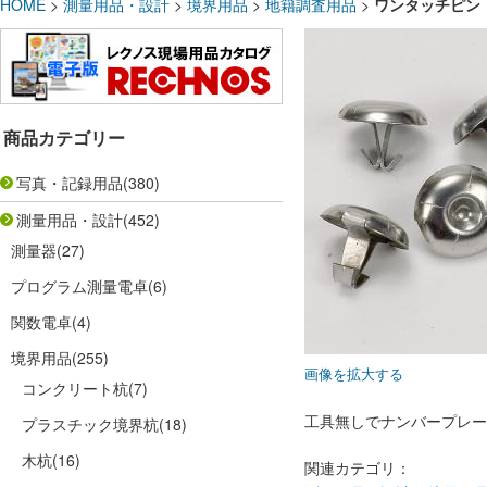
HOME
>
測量用品・設計
>
境界用品
>
地籍調査用品
>
ワンタッチピン 
商品カテゴリー
写真・記録用品
(380)
測量用品・設計
(452)
測量器
(27)
プログラム測量電卓
(6)
関数電卓
(4)
境界用品
(255)
画像を拡大する
コンクリート杭
(7)
工具無しでナンバープレー
プラスチック境界杭
(18)
木杭
(16)
関連カテゴリ：