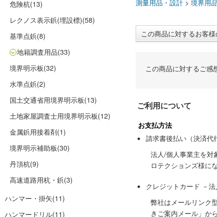
測量用品・設計
>
境界用
危険杭
(13)
レクノス表示鋲(埋設標)
(58)
この商品に対するお客様
基準点鋲
(8)
地籍調査用品
(33)
境界明示板
(32)
この商品に対するご感
水準点鋲
(2)
国土交通省用境界明示板
(13)
ご利用について
土地家屋調査士用境界明示板
(12)
お支払方法
金属鋲用接着剤
(1)
請求書後払い（決済代
境界明示補助板
(30)
法人/個人事業主を
丹頂杭
(9)
ロテクションズ様に
高速道路用杭・鋲
(3)
クレジットカード －
ハンマー・掛矢
(11)
弊社はメールリンク
きご案内メール」か
ハンマードリル
(11)