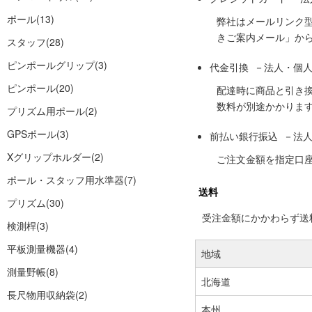
ポール
(13)
弊社はメールリンク
きご案内メール」か
スタッフ
(28)
ピンポールグリップ
(3)
代金引換 －法人・個
ピンポール
(20)
配達時に商品と引き
数料が別途かかりま
プリズム用ポール
(2)
GPSポール
(3)
前払い銀行振込 －法
Xグリップホルダー
(2)
ご注文金額を指定口
ポール・スタッフ用水準器
(7)
送料
プリズム
(30)
受注金額にかかわらず送料の
検測桿
(3)
平板測量機器
(4)
地域
測量野帳
(8)
北海道
長尺物用収納袋
(2)
本州