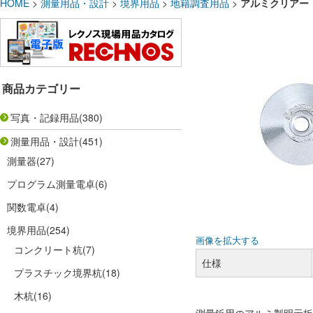
HOME
>
測量用品・設計
>
境界用品
>
地籍調査用品
>
アルミクリアー 
商品カテゴリー
写真・記録用品
(380)
測量用品・設計
(451)
測量器
(27)
プログラム測量電卓
(6)
関数電卓
(4)
境界用品
(254)
画像を拡大する
コンクリート杭
(7)
仕様
プラスチック境界杭
(18)
木杭
(16)