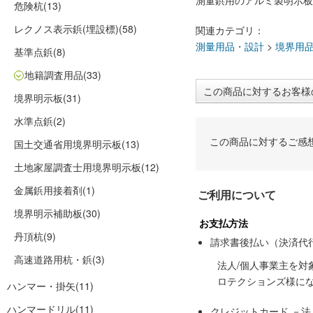
測量鋲用のアルミ製明示板
危険杭
(13)
レクノス表示鋲(埋設標)
(58)
関連カテゴリ：
測量用品・設計
>
境界用
基準点鋲
(8)
地籍調査用品
(33)
この商品に対するお客様
境界明示板
(31)
水準点鋲
(2)
この商品に対するご感
国土交通省用境界明示板
(13)
土地家屋調査士用境界明示板
(12)
金属鋲用接着剤
(1)
ご利用について
境界明示補助板
(30)
お支払方法
丹頂杭
(9)
請求書後払い（決済代
高速道路用杭・鋲
(3)
法人/個人事業主を
ロテクションズ様に
ハンマー・掛矢
(11)
ハンマードリル
(11)
クレジットカード －