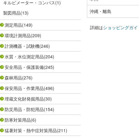
キルビメーター・コンパス
(1)
沖縄・離島
製図用品
(13)
測定用品
(149)
詳細は
ショッピングガイ
環境計測用品
(209)
計測機器・試験機
(246)
水質・水位測定用品
(204)
安全用品・保護装備
(245)
森林用品
(276)
保安用品・作業用品
(496)
埋蔵文化財発掘用品
(30)
防災用品・防犯用品
(154)
防寒対策用品
(6)
猛暑対策・熱中症対策用品
(211)