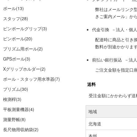
ポール
(13)
弊社はメールリンク
きご案内メール」か
スタッフ
(28)
ピンポールグリップ
(3)
代金引換 －法人・個
ピンポール
(20)
配達時に商品と引き
数料が別途かかりま
プリズム用ポール
(2)
GPSポール
(3)
前払い銀行振込 －法
Xグリップホルダー
(2)
ご注文金額を指定口
ポール・スタッフ用水準器
(7)
送料
プリズム
(30)
受注金額にかかわらず送料の
検測桿
(3)
平板測量機器
(4)
地域
測量野帳
(8)
北海道
長尺物用収納袋
(2)
本州