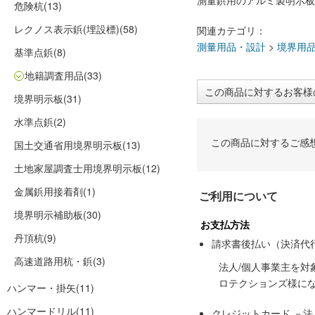
測量鋲用のアルミ製明示板
危険杭
(13)
レクノス表示鋲(埋設標)
(58)
関連カテゴリ：
測量用品・設計
>
境界用
基準点鋲
(8)
地籍調査用品
(33)
この商品に対するお客様
境界明示板
(31)
水準点鋲
(2)
この商品に対するご感
国土交通省用境界明示板
(13)
土地家屋調査士用境界明示板
(12)
金属鋲用接着剤
(1)
ご利用について
境界明示補助板
(30)
お支払方法
丹頂杭
(9)
請求書後払い（決済代
高速道路用杭・鋲
(3)
法人/個人事業主を
ロテクションズ様に
ハンマー・掛矢
(11)
ハンマードリル
(11)
クレジットカード －