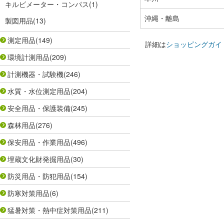
キルビメーター・コンパス
(1)
沖縄・離島
製図用品
(13)
測定用品
(149)
詳細は
ショッピングガイ
環境計測用品
(209)
計測機器・試験機
(246)
水質・水位測定用品
(204)
安全用品・保護装備
(245)
森林用品
(276)
保安用品・作業用品
(496)
埋蔵文化財発掘用品
(30)
防災用品・防犯用品
(154)
防寒対策用品
(6)
猛暑対策・熱中症対策用品
(211)