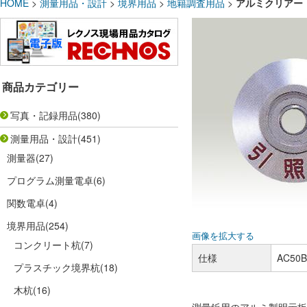
HOME
>
測量用品・設計
>
境界用品
>
地籍調査用品
>
アルミクリアー 
商品カテゴリー
写真・記録用品
(380)
測量用品・設計
(451)
測量器
(27)
プログラム測量電卓
(6)
関数電卓
(4)
境界用品
(254)
画像を拡大する
コンクリート杭
(7)
仕様
AC5
プラスチック境界杭
(18)
木杭
(16)