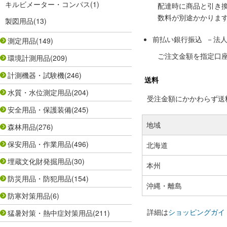
キルビメーター・コンパス
(1)
配達時に商品と引き
数料が別途かかりま
製図用品
(13)
前払い銀行振込 －法
測定用品
(149)
ご注文金額を指定口
環境計測用品
(209)
計測機器・試験機
(246)
送料
水質・水位測定用品
(204)
受注金額にかかわらず送料の
安全用品・保護装備
(245)
地域
森林用品
(276)
保安用品・作業用品
(496)
北海道
埋蔵文化財発掘用品
(30)
本州
防災用品・防犯用品
(154)
沖縄・離島
防寒対策用品
(6)
詳細は
ショッピングガイ
猛暑対策・熱中症対策用品
(211)