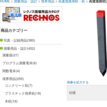
HOME
>
測量用品・設計
>
境界用品
>
高速道路用杭・鋲
>
高速道路杭(
商品カテゴリー
写真・記録用品
(380)
測量用品・設計
(452)
測量器
(27)
プログラム測量電卓
(6)
関数電卓
(4)
境界用品
(255)
画像を拡大する
コンクリート杭
(7)
仕様
プラスチック境界杭
(18)
木杭
(16)