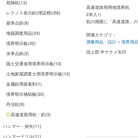
危険杭
(13)
高速道路用用地境界杭
レクノス表示鋲(埋設標)
(58)
2本入り
杭の側面に「高速道路」の
基準点鋲
(8)
地籍調査用品
(33)
関連カテゴリ：
測量用品・設計
>
境界用
境界明示板
(32)
頭上部:半ナナメ矢印
水準点鋲
(2)
国土交通省用境界明示板
(13)
土地家屋調査士用境界明示板
(12)
金属鋲用接着剤
(1)
境界明示補助板
(30)
丹頂杭
(9)
高速道路用杭・鋲
(3)
ハンマー・掛矢
(11)
ハンマードリル
(11)