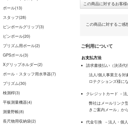
この商品に対するお客様
ポール
(13)
スタッフ
(28)
この商品に対するご感
ピンポールグリップ
(3)
ピンポール
(20)
プリズム用ポール
(2)
ご利用について
GPSポール
(3)
お支払方法
Xグリップホルダー
(2)
請求書後払い（決済代
ポール・スタッフ用水準器
(7)
法人/個人事業主を
ロテクションズ様に
プリズム
(30)
検測桿
(3)
クレジットカード －
平板測量機器
(4)
弊社はメールリンク
きご案内メール」か
測量野帳
(8)
長尺物用収納袋
(2)
代金引換 －法人・個