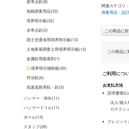
基準点鋲
(8)
関連カテゴリ
地籍調査用品
(33)
測量用品・設
境界明示板
(32)
水準点鋲
(2)
この商品に対
国土交通省用境界明示板
(13)
土地家屋調査士用境界明示板
(12)
この商品に
金属鋲用接着剤
(1)
境界明示補助板
(30)
ご利用につ
丹頂杭
(9)
お支払方法
高速道路用杭・鋲
(3)
請求書後払
ハンマー・掛矢
(11)
法人/個
ハンマードリル
(11)
ロテクシ
ポール
(13)
クレジット
スタッフ
(28)