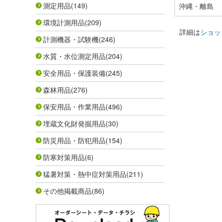
測定用品
(149)
沖縄・離島
環境計測用品
(209)
詳細は
ショッ
計測機器・試験機
(246)
水質・水位測定用品
(204)
安全用品・保護装備
(245)
森林用品
(276)
保安用品・作業用品
(496)
埋蔵文化財発掘用品
(30)
防災用品・防犯用品
(154)
防寒対策用品
(6)
猛暑対策・熱中症対策用品
(211)
その他掲載商品
(86)