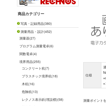
商品カテゴリー
写真・記録用品
(380)
測量用品・設計
(452)
測量器
(27)
プログラム測量電卓
(6)
関数電卓
(4)
境界用品
(255)
適
コンクリート杭
(7)
N
仕様
プラスチック境界杭
(18)
※
木杭
(16)
危険杭
(13)
レクノス表示鋲(埋設標)
(58)
測量ポイント