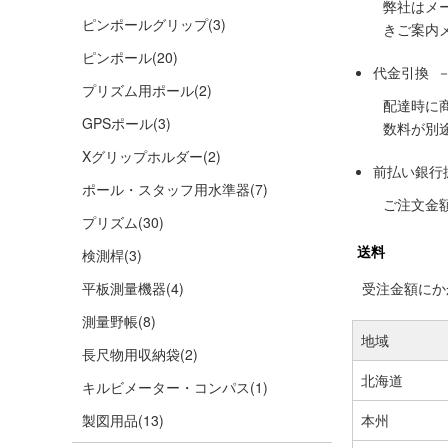
弊社はメ
ピンポールグリップ
(3)
きご案内
ピンポール
(20)
代金引換 
プリズム用ポール
(2)
配達時に
GPSポール
(3)
数料が別
Xグリップホルダー
(2)
前払い銀行
ポール・スタッフ用水準器
(7)
ご注文金
プリズム
(30)
送料
検測桿
(3)
平板測量機器
(4)
受注金額にかか
測量野帳
(8)
地域
長尺物用収納袋
(2)
北海道
キルビメーター・コンパス
(1)
製図用品
(13)
本州