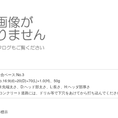
合ベース:No.3
o.16:9(d)×20(D)×70(L)×1.0(H)、50g
d:先端太さ、D:ヘッド部太さ、L:長さ、H:ヘッダ部厚さ
※コンクリート道路には、ドリル等で下穴をあけてから打ち込んでくださ
を標示