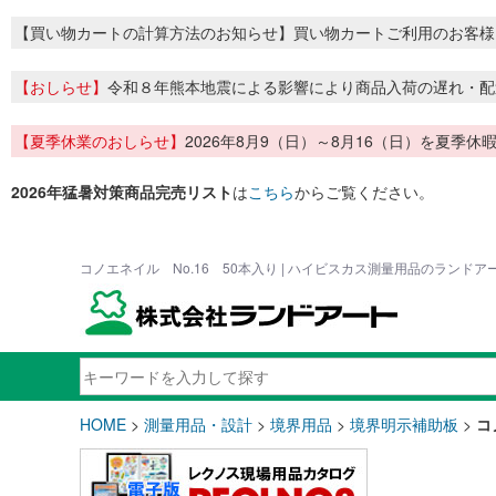
【買い物カートの計算方法のお知らせ】買い物カートご利用のお客様
【おしらせ】
令和８年熊本地震による影響により商品入荷の遅れ・配
【夏季休業のおしらせ】
2026年8月9（日）～8月16（日）を夏
2026年猛暑対策商品完売リスト
は
こちら
からご覧ください。
コノエネイル No.16 50本入り | ハイビスカス測量用品のランドア
HOME
>
測量用品・設計
>
境界用品
>
境界明示補助板
>
コ