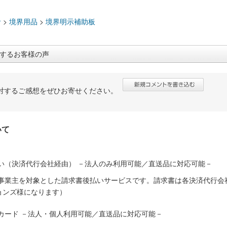
：
計
>
境界用品
>
境界明示補助板
するお客様の声
対するご感想をぜひお寄せください。
いて
い（決済代行会社経由） －法人のみ利用可能／直送品に対応可能－
人事業主を対象とした請求書後払いサービスです。請求書は各決済代行会
ョンズ様になります）
カード －法人・個人利用可能／直送品に対応可能－