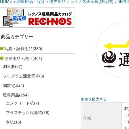
HOME
>
測量用品・設計
>
境界用品
>
レクノス表示鋲(埋設標)
>
通信
商品カテゴリー
写真・記録用品
(380)
測量用品・設計
(451)
測量器
(27)
プログラム測量電卓
(6)
関数電卓
(4)
境界用品
(254)
画像を拡大する
コンクリート杭
(7)
材
プラスチック境界杭
(18)
・
仕様
・
木杭
(16)
サ