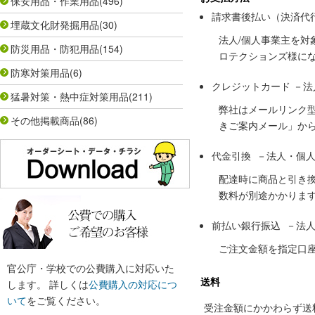
保安用品・作業用品
(496)
請求書後払い（決済代
埋蔵文化財発掘用品
(30)
法人/個人事業主を
防災用品・防犯用品
(154)
ロテクションズ様に
防寒対策用品
(6)
クレジットカード －
猛暑対策・熱中症対策用品
(211)
弊社はメールリンク
その他掲載商品
(86)
きご案内メール」か
代金引換 －法人・個
配達時に商品と引き
数料が別途かかりま
前払い銀行振込 －法
ご注文金額を指定口
官公庁・学校での公費購入に対応いた
送料
します。 詳しくは
公費購入の対応につ
いて
をご覧ください。
受注金額にかかわらず送料の