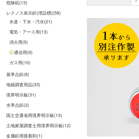
危険杭
(13)
レクノス表示鋲(埋設標)
(58)
水道・下水・汚水
(21)
電気・アース用
(13)
消火用
(5)
通信用
(9)
ガス用
(10)
基準点鋲
(8)
地籍調査用品
(33)
境界明示板
(31)
水準点鋲
(2)
国土交通省用境界明示板
(13)
土地家屋調査士用境界明示板
(12)
金属鋲用接着剤
(1)