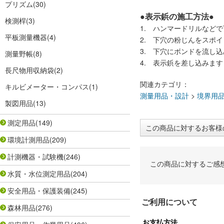
プリズム
(30)
●表示鋲の施工方法●
検測桿
(3)
1. ハンマードリルなど
平板測量機器
(4)
2. 下穴の粉じんをスポ
3. 下穴にボンドを流し
測量野帳
(8)
4. 表示鋲を差し込みます
長尺物用収納袋
(2)
関連カテゴリ：
キルビメーター・コンパス
(1)
測量用品・設計
>
境界用
製図用品
(13)
測定用品
(149)
この商品に対するお客様
環境計測用品
(209)
計測機器・試験機
(246)
この商品に対するご感
水質・水位測定用品
(204)
安全用品・保護装備
(245)
ご利用について
森林用品
(276)
お支払方法