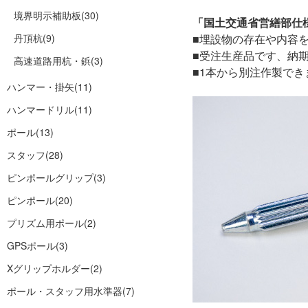
境界明示補助板
(30)
「国土交通省営繕部仕
丹頂杭
(9)
■埋設物の存在や内容
■受注生産品です、納
高速道路用杭・鋲
(3)
■1本から別注作製で
ハンマー・掛矢
(11)
ハンマードリル
(11)
ポール
(13)
スタッフ
(28)
ピンポールグリップ
(3)
ピンポール
(20)
プリズム用ポール
(2)
GPSポール
(3)
Xグリップホルダー
(2)
ポール・スタッフ用水準器
(7)