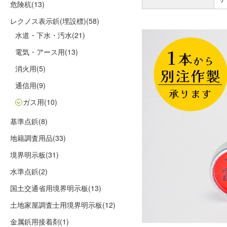
危険杭
(13)
レクノス表示鋲(埋設標)
(58)
水道・下水・汚水
(21)
電気・アース用
(13)
消火用
(5)
通信用
(9)
ガス用
(10)
基準点鋲
(8)
地籍調査用品
(33)
境界明示板
(31)
水準点鋲
(2)
国土交通省用境界明示板
(13)
土地家屋調査士用境界明示板
(12)
金属鋲用接着剤
(1)