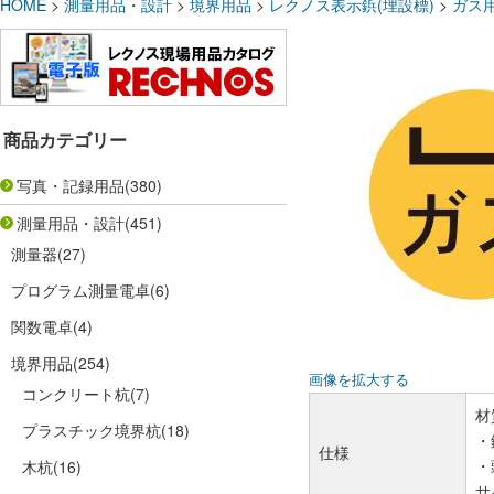
HOME
>
測量用品・設計
>
境界用品
>
レクノス表示鋲(埋設標)
>
ガス
商品カテゴリー
写真・記録用品
(380)
測量用品・設計
(451)
測量器
(27)
プログラム測量電卓
(6)
関数電卓
(4)
境界用品
(254)
画像を拡大する
コンクリート杭
(7)
材
プラスチック境界杭
(18)
・
仕様
・
木杭
(16)
サ