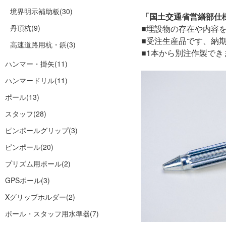
境界明示補助板
(30)
「国土交通省営繕部仕
丹頂杭
(9)
■埋設物の存在や内容
■受注生産品です、納
高速道路用杭・鋲
(3)
■1本から別注作製で
ハンマー・掛矢
(11)
ハンマードリル
(11)
ポール
(13)
スタッフ
(28)
ピンポールグリップ
(3)
ピンポール
(20)
プリズム用ポール
(2)
GPSポール
(3)
Xグリップホルダー
(2)
ポール・スタッフ用水準器
(7)