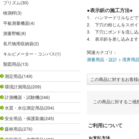
プリズム
(30)
●表示鋲の施工方法●
検測桿
(3)
1. ハンマードリルなど
平板測量機器
(4)
2. 下穴の粉じんをスポ
3. 下穴にボンドを流し
測量野帳
(8)
4. 表示鋲を差し込みます
長尺物用収納袋
(2)
関連カテゴリ：
キルビメーター・コンパス
(1)
測量用品・設計
>
境界用
製図用品
(13)
測定用品
(149)
この商品に対するお客様
環境計測用品
(209)
計測機器・試験機
(246)
この商品に対するご感
水質・水位測定用品
(204)
安全用品・保護装備
(245)
ご利用について
森林用品
(276)
お支払方法