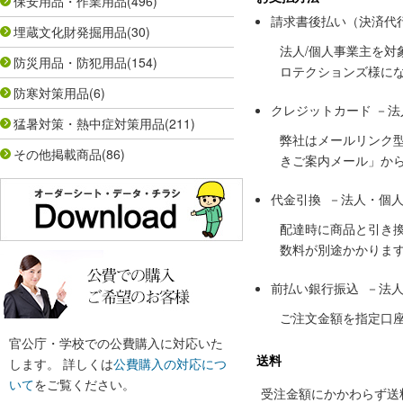
保安用品・作業用品
(496)
請求書後払い（決済代
埋蔵文化財発掘用品
(30)
法人/個人事業主を
防災用品・防犯用品
(154)
ロテクションズ様に
防寒対策用品
(6)
クレジットカード －
猛暑対策・熱中症対策用品
(211)
弊社はメールリンク
その他掲載商品
(86)
きご案内メール」か
代金引換 －法人・個
配達時に商品と引き
数料が別途かかりま
前払い銀行振込 －法
ご注文金額を指定口
官公庁・学校での公費購入に対応いた
送料
します。 詳しくは
公費購入の対応につ
いて
をご覧ください。
受注金額にかかわらず送料の