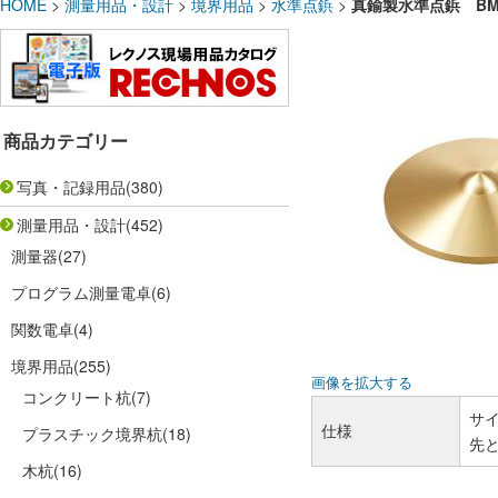
HOME
>
測量用品・設計
>
境界用品
>
水準点鋲
>
真鍮製水準点鋲 BM3
商品カテゴリー
写真・記録用品
(380)
測量用品・設計
(452)
測量器
(27)
プログラム測量電卓
(6)
関数電卓
(4)
境界用品
(255)
画像を拡大する
コンクリート杭
(7)
サイ
仕様
プラスチック境界杭
(18)
先
木杭
(16)