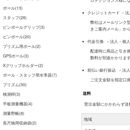
ロテクションズ様に
ポール
(13)
クレジットカード －
スタッフ
(28)
弊社はメールリンク
ピンポールグリップ
(3)
きご案内メール」か
ピンポール
(20)
代金引換 －法人・個
プリズム用ポール
(2)
配達時に商品と引き
GPSポール
(3)
数料が別途かかりま
Xグリップホルダー
(2)
前払い銀行振込 －法
ポール・スタッフ用水準器
(7)
ご注文金額を指定口
プリズム
(30)
送料
検測桿
(3)
平板測量機器
(4)
受注金額にかかわらず送料の
測量野帳
(8)
地域
長尺物用収納袋
(2)