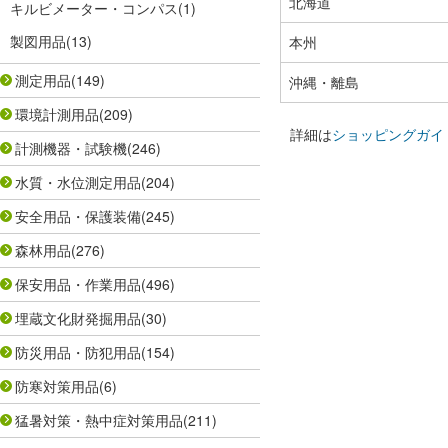
北海道
キルビメーター・コンパス
(1)
製図用品
(13)
本州
測定用品
(149)
沖縄・離島
環境計測用品
(209)
詳細は
ショッピングガイ
計測機器・試験機
(246)
水質・水位測定用品
(204)
安全用品・保護装備
(245)
森林用品
(276)
保安用品・作業用品
(496)
埋蔵文化財発掘用品
(30)
防災用品・防犯用品
(154)
防寒対策用品
(6)
猛暑対策・熱中症対策用品
(211)