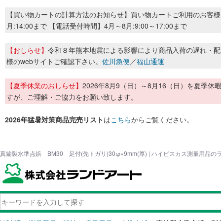
【買い物カートの計算方法のお知らせ】買い物カートご利用のお客様
月:14:00まで 【電話受付時間】4月～8月:9:00～17:00まで
【おしらせ】
令和８年熊本地震による影響により商品入荷の遅れ・配
様のwebサイトご確認下さい。
佐川急便
／
福山通運
【夏季休業のおしらせ】
2026年8月9（日）～8月16（日）を夏
すが、ご理解・ご協力をお願い致します。
2026年猛暑対策商品完売リスト
は
こちら
からご覧ください。
真鍮製水準点鋲 BM30 足付(先トガリ)30φ×9mm(厚) | ハイビスカス測量用品