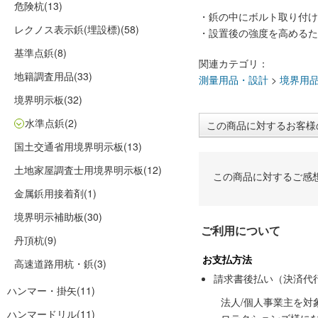
危険杭
(13)
・鋲の中にボルト取り付け
レクノス表示鋲(埋設標)
(58)
・設置後の強度を高めるた
基準点鋲
(8)
関連カテゴリ：
地籍調査用品
(33)
測量用品・設計
>
境界用
境界明示板
(32)
水準点鋲
(2)
この商品に対するお客様
国土交通省用境界明示板
(13)
土地家屋調査士用境界明示板
(12)
この商品に対するご感
金属鋲用接着剤
(1)
境界明示補助板
(30)
ご利用について
丹頂杭
(9)
お支払方法
高速道路用杭・鋲
(3)
請求書後払い（決済代
ハンマー・掛矢
(11)
法人/個人事業主を
ハンマードリル
(11)