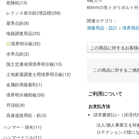
4枚入り
危険杭
(13)
60mmの先トガリボルト付
レクノス表示鋲(埋設標)
(58)
関連カテゴリ：
基準点鋲
(8)
測量用品・設計
>
境界用
地籍調査用品
(33)
境界明示板
(32)
この商品に対するお客様
水準点鋲
(2)
国土交通省用境界明示板
(13)
この商品に対するご感
土地家屋調査士用境界明示板
(12)
金属鋲用接着剤
(1)
ご利用について
境界明示補助板
(30)
丹頂杭
(9)
お支払方法
請求書後払い（決済代
高速道路用杭・鋲
(3)
法人/個人事業主を
ハンマー・掛矢
(11)
ロテクションズ様に
ハンマードリル
(11)