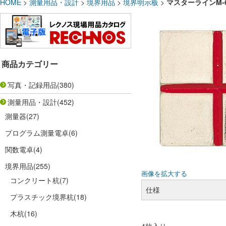
HOME
>
測量用品・設計
>
境界用品
>
境界明示板
>
マスターラインM-
商品カテゴリー
写真・記録用品
(380)
測量用品・設計
(452)
測量器
(27)
プログラム測量電卓
(6)
関数電卓
(4)
境界用品
(255)
画像を拡大する
コンクリート杭
(7)
仕様
プラスチック境界杭
(18)
木杭
(16)