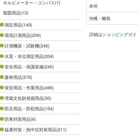
キルビメーター・コンパス
(1)
本州
製図用品
(13)
沖縄・離島
測定用品
(149)
詳細は
ショッピングガイ
環境計測用品
(209)
計測機器・試験機
(246)
水質・水位測定用品
(204)
安全用品・保護装備
(245)
森林用品
(276)
保安用品・作業用品
(496)
埋蔵文化財発掘用品
(30)
防災用品・防犯用品
(154)
防寒対策用品
(6)
猛暑対策・熱中症対策用品
(211)