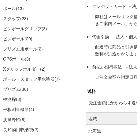
クレジットカード －
ポール
(13)
弊社はメールリンク
スタッフ
(28)
きご案内メール」か
ピンポールグリップ
(3)
代金引換 －法人・個
ピンポール
(20)
配達時に商品と引き
プリズム用ポール
(2)
数料が別途かかりま
GPSポール
(3)
前払い銀行振込 －法
Xグリップホルダー
(2)
ご注文金額を指定口
ポール・スタッフ用水準器
(7)
プリズム
(30)
送料
検測桿
(3)
受注金額にかかわらず送料の
平板測量機器
(4)
地域
測量野帳
(8)
長尺物用収納袋
(2)
北海道