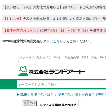
【買い物カートの計算方法のお知らせ】買い物カートご利用のお客様
【おしらせ】
令和８年熊本地震による影響により商品入荷の遅れ・配
【夏季休業のおしらせ】
2026年8月9（日）～8月16（日）を夏
2026年猛暑対策商品完売リスト
は
こちら
からご覧ください。
マスターライン足付タイプ M-特1 県左角矢印 2328 赤色 70×1
ト
HOME
>
測量用品・設計
>
境界用品
>
国土交通省用境界明