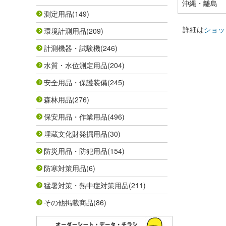
沖縄・離島
測定用品
(149)
詳細は
ショッ
環境計測用品
(209)
計測機器・試験機
(246)
水質・水位測定用品
(204)
安全用品・保護装備
(245)
森林用品
(276)
保安用品・作業用品
(496)
埋蔵文化財発掘用品
(30)
防災用品・防犯用品
(154)
防寒対策用品
(6)
猛暑対策・熱中症対策用品
(211)
その他掲載商品
(86)