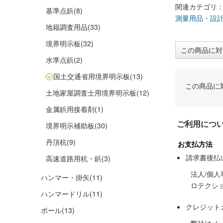
関連カテゴリ
基準点鋲
(8)
測量用品・設
地籍調査用品
(33)
境界明示板
(32)
この商品に対
水準点鋲
(2)
国土交通省用境界明示板
(13)
この商品に
土地家屋調査士用境界明示板
(12)
金属鋲用接着剤
(1)
ご利用につ
境界明示補助板
(30)
丹頂杭
(9)
お支払方法
請求書後払
高速道路用杭・鋲
(3)
法人/個
ハンマー・掛矢
(11)
ロテクシ
ハンマードリル
(11)
クレジット
ポール
(13)