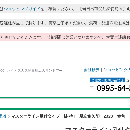
は
ショッピングガイド
をご確認ください。 【当日出荷受注締切時間】4月～8月
送遅延が生じております。何卒ご了承ください。集荷・配達不能地域は
季休暇とさせていただきます。当該期間は休業となりますので、大変ご迷
会社概要
|
ショッピング
00 | ハイビスカス測量用品のランドアー
示板
>
マスターライン足付タイプ M-特1 県左角矢印 2328 赤色 70
マスターライン足付タ