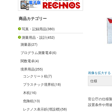
商品カテゴリー
写真・記録用品
(380)
測量用品・設計
(452)
測量器
(27)
プログラム測量電卓
(6)
関数電卓
(4)
境界用品
(255)
画像を拡大する
コンクリート杭
(7)
仕様
プラスチック境界杭
(18)
木杭
(16)
官公庁の仕様
危険杭
(13)
設置条件や用
レクノス表示鋲(埋設標)
(58)