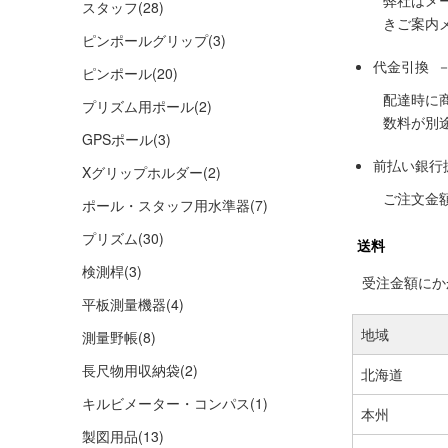
弊社はメ
スタッフ
(28)
きご案内
ピンポールグリップ
(3)
代金引換 
ピンポール
(20)
配達時に
プリズム用ポール
(2)
数料が別
GPSポール
(3)
前払い銀行
Xグリップホルダー
(2)
ご注文金
ポール・スタッフ用水準器
(7)
プリズム
(30)
送料
検測桿
(3)
受注金額にかか
平板測量機器
(4)
地域
測量野帳
(8)
長尺物用収納袋
(2)
北海道
キルビメーター・コンパス
(1)
本州
製図用品
(13)