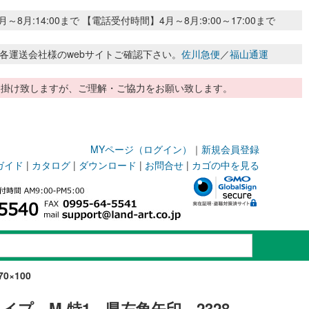
:14:00まで 【電話受付時間】4月～8月:9:00～17:00まで
各運送会社様のwebサイトご確認下さい。
佐川急便
／
福山通運
惑お掛け致しますが、ご理解・ご協力をお願い致します。
MYページ（ログイン）
｜
新規会員登録
ガイド
|
カタログ
|
ダウンロード
|
お問合せ
|
カゴの中を見る
×100
イプ M-特1 県左角矢印 2328