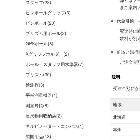
弊社はメ
スタッフ
(28)
きご案内
ピンポールグリップ
(3)
代金引換 
ピンポール
(20)
配達時に
プリズム用ポール
(2)
数料が別
GPSポール
(3)
前払い銀行
Xグリップホルダー
(2)
ご注文金
ポール・スタッフ用水準器
(7)
プリズム
(30)
送料
検測桿
(3)
受注金額にかか
平板測量機器
(4)
地域
測量野帳
(8)
長尺物用収納袋
(2)
北海道
キルビメーター・コンパス
(1)
本州
製図用品
(13)