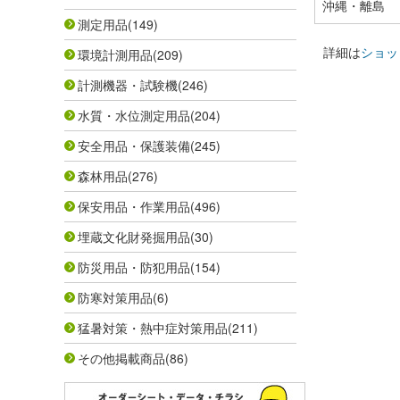
沖縄・離島
測定用品
(149)
詳細は
ショッ
環境計測用品
(209)
計測機器・試験機
(246)
水質・水位測定用品
(204)
安全用品・保護装備
(245)
森林用品
(276)
保安用品・作業用品
(496)
埋蔵文化財発掘用品
(30)
防災用品・防犯用品
(154)
防寒対策用品
(6)
猛暑対策・熱中症対策用品
(211)
その他掲載商品
(86)