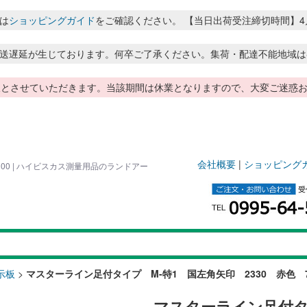
は
ショッピングガイド
をご確認ください。 【当日出荷受注締切時間】4月～8月
送遅延が生じております。何卒ご了承ください。集荷・配達不能地域は
季休暇とさせていただきます。当該期間は休業となりますので、大変ご迷
会社概要
|
ショッピング
00 | ハイビスカス測量用品のランドアー
示板
>
マスターライン足付タイプ M-特1 国左角矢印 2330 赤色 70
マスターライン足付タ