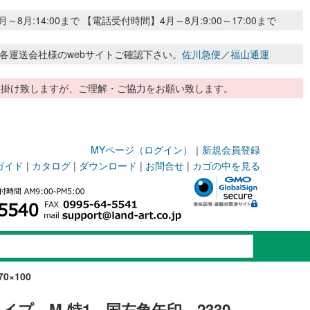
:14:00まで 【電話受付時間】4月～8月:9:00～17:00まで
各運送会社様のwebサイトご確認下さい。
佐川急便
／
福山通運
惑お掛け致しますが、ご理解・ご協力をお願い致します。
MYページ（ログイン）
｜
新規会員登録
ガイド
|
カタログ
|
ダウンロード
|
お問合せ
|
カゴの中を見る
×100
イプ M-特1 国左角矢印 2330