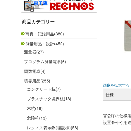
商品カテゴリー
写真・記録用品
(380)
測量用品・設計
(452)
測量器
(27)
プログラム測量電卓
(6)
関数電卓
(4)
境界用品
(255)
画像を拡大する
コンクリート杭
(7)
仕様
プラスチック境界杭
(18)
木杭
(16)
官公庁の仕様
危険杭
(13)
設置条件や用
レクノス表示鋲(埋設標)
(58)