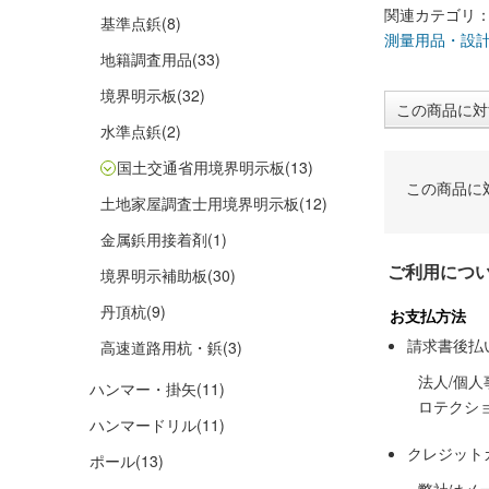
関連カテゴリ
基準点鋲
(8)
測量用品・設
地籍調査用品
(33)
境界明示板
(32)
この商品に対
水準点鋲
(2)
国土交通省用境界明示板
(13)
この商品に
土地家屋調査士用境界明示板
(12)
金属鋲用接着剤
(1)
ご利用につ
境界明示補助板
(30)
丹頂杭
(9)
お支払方法
請求書後払
高速道路用杭・鋲
(3)
法人/個
ハンマー・掛矢
(11)
ロテクシ
ハンマードリル
(11)
クレジット
ポール
(13)