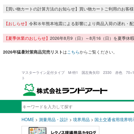
【買い物カートの計算方法のお知らせ】買い物カートご利用のお客様
【おしらせ】
令和８年熊本地震による影響により商品入荷の遅れ・配
【夏季休業のおしらせ】
2026年8月9（日）～8月16（日）を夏
2026年猛暑対策商品完売リスト
は
こちら
からご覧ください。
マスターライン足付タイプ M-特1 国左角矢印 2330 赤色 70×1
ト
HOME
>
測量用品・設計
>
境界用品
>
国土交通省用境界明