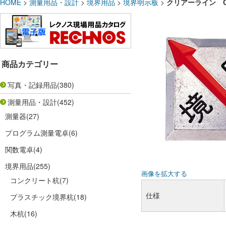
HOME
>
測量用品・設計
>
境界用品
>
境界明示板
>
クリアーライン C
商品カテゴリー
写真・記録用品
(380)
測量用品・設計
(452)
測量器
(27)
プログラム測量電卓
(6)
関数電卓
(4)
境界用品
(255)
画像を拡大する
コンクリート杭
(7)
仕様
プラスチック境界杭
(18)
木杭
(16)