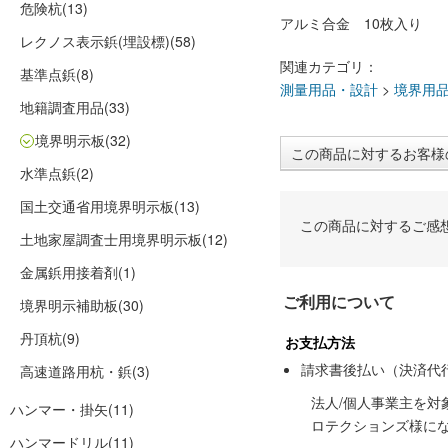
危険杭
(13)
アルミ合金 10枚入り
レクノス表示鋲(埋設標)
(58)
関連カテゴリ：
基準点鋲
(8)
測量用品・設計
>
境界用
地籍調査用品
(33)
境界明示板
(32)
この商品に対するお客様
水準点鋲
(2)
国土交通省用境界明示板
(13)
この商品に対するご感
土地家屋調査士用境界明示板
(12)
金属鋲用接着剤
(1)
ご利用について
境界明示補助板
(30)
丹頂杭
(9)
お支払方法
請求書後払い（決済代
高速道路用杭・鋲
(3)
法人/個人事業主を
ハンマー・掛矢
(11)
ロテクションズ様に
ハンマードリル
(11)