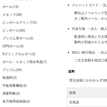
クレジットカード －
ポール
(13)
弊社はメールリンク
スタッフ
(28)
きご案内メール」か
ピンポールグリップ
(3)
代金引換 －法人・個
ピンポール
(20)
配達時に商品と引き
プリズム用ポール
(2)
数料が別途かかりま
GPSポール
(3)
前払い銀行振込 －法
Xグリップホルダー
(2)
ご注文金額を指定口
ポール・スタッフ用水準器
(7)
プリズム
(30)
送料
検測桿
(3)
受注金額にかかわらず送料の
平板測量機器
(4)
地域
測量野帳
(8)
長尺物用収納袋
(2)
北海道