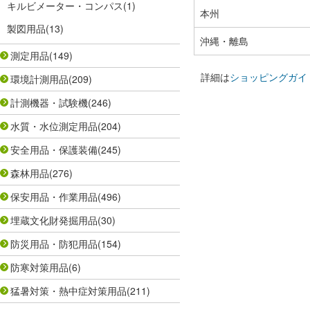
キルビメーター・コンパス
(1)
本州
製図用品
(13)
沖縄・離島
測定用品
(149)
詳細は
ショッピングガイ
環境計測用品
(209)
計測機器・試験機
(246)
水質・水位測定用品
(204)
安全用品・保護装備
(245)
森林用品
(276)
保安用品・作業用品
(496)
埋蔵文化財発掘用品
(30)
防災用品・防犯用品
(154)
防寒対策用品
(6)
猛暑対策・熱中症対策用品
(211)