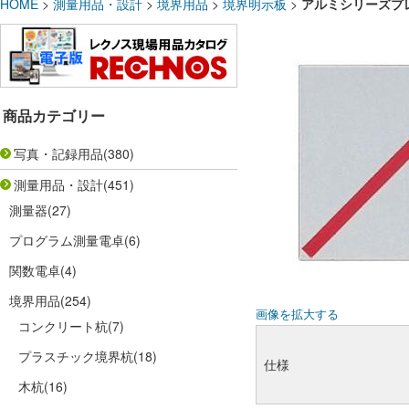
HOME
>
測量用品・設計
>
境界用品
>
境界明示板
>
アルミシリーズプ
商品カテゴリー
写真・記録用品
(380)
測量用品・設計
(451)
測量器
(27)
プログラム測量電卓
(6)
関数電卓
(4)
境界用品
(254)
画像を拡大する
コンクリート杭
(7)
プラスチック境界杭
(18)
仕様
木杭
(16)