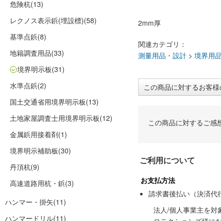
危険杭
(13)
レクノス表示鋲(埋設標)
(58)
2mm厚
基準点鋲
(8)
関連カテゴリ：
地籍調査用品
(33)
測量用品・設計
>
境界用
境界明示板
(31)
水準点鋲
(2)
この商品に対するお客様
国土交通省用境界明示板
(13)
土地家屋調査士用境界明示板
(12)
この商品に対するご感
金属鋲用接着剤
(1)
境界明示補助板
(30)
ご利用について
丹頂杭
(9)
お支払方法
高速道路用杭・鋲
(3)
請求書後払い（決済代
ハンマー・掛矢
(11)
法人/個人事業主を
ハンマードリル
(11)