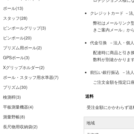
ロテクションズ様に
ポール
(13)
クレジットカード －
スタッフ
(28)
弊社はメールリンク
ピンポールグリップ
(3)
きご案内メール」か
ピンポール
(20)
代金引換 －法人・個
プリズム用ポール
(2)
配達時に商品と引き
GPSポール
(3)
数料が別途かかりま
Xグリップホルダー
(2)
前払い銀行振込 －法
ポール・スタッフ用水準器
(7)
ご注文金額を指定口
プリズム
(30)
送料
検測桿
(3)
平板測量機器
(4)
受注金額にかかわらず送料の
測量野帳
(8)
地域
長尺物用収納袋
(2)