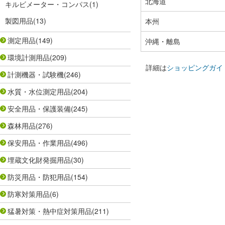
北海道
キルビメーター・コンパス
(1)
製図用品
(13)
本州
測定用品
(149)
沖縄・離島
環境計測用品
(209)
詳細は
ショッピングガイ
計測機器・試験機
(246)
水質・水位測定用品
(204)
安全用品・保護装備
(245)
森林用品
(276)
保安用品・作業用品
(496)
埋蔵文化財発掘用品
(30)
防災用品・防犯用品
(154)
防寒対策用品
(6)
猛暑対策・熱中症対策用品
(211)