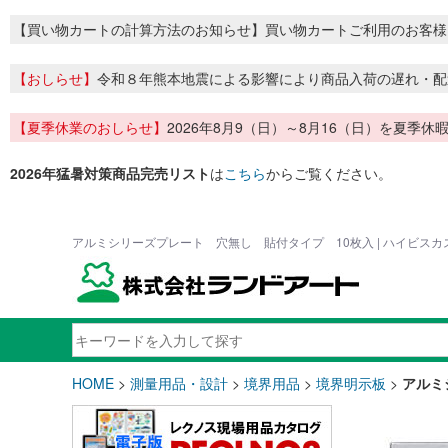
【買い物カートの計算方法のお知らせ】買い物カートご利用のお客様
【おしらせ】
令和８年熊本地震による影響により商品入荷の遅れ・配
【夏季休業のおしらせ】
2026年8月9（日）～8月16（日）を夏
2026年猛暑対策商品完売リスト
は
こちら
からご覧ください。
アルミシリーズプレート 穴無し 貼付タイプ 10枚入 | ハイビス
HOME
>
測量用品・設計
>
境界用品
>
境界明示板
>
アルミ