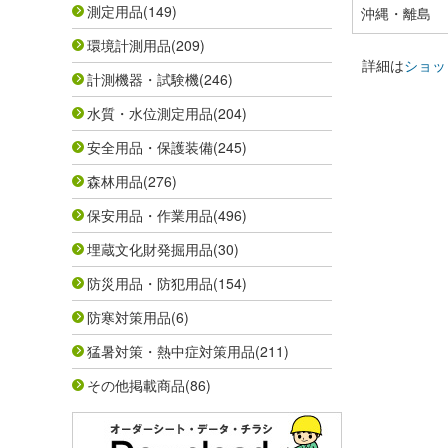
測定用品
(149)
沖縄・離島
環境計測用品
(209)
詳細は
ショッ
計測機器・試験機
(246)
水質・水位測定用品
(204)
安全用品・保護装備
(245)
森林用品
(276)
保安用品・作業用品
(496)
埋蔵文化財発掘用品
(30)
防災用品・防犯用品
(154)
防寒対策用品
(6)
猛暑対策・熱中症対策用品
(211)
その他掲載商品
(86)