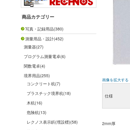
商品カテゴリー
写真・記録用品
(380)
測量用品・設計
(452)
測量器
(27)
プログラム測量電卓
(6)
関数電卓
(4)
境界用品
(255)
画像を拡大する
コンクリート杭
(7)
プラスチック境界杭
(18)
仕様
木杭
(16)
危険杭
(13)
レクノス表示鋲(埋設標)
(58)
2mm厚