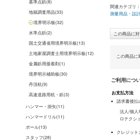
基準点鋲
(8)
関連カテゴリ
地籍調査用品
(33)
測量用品・設
境界明示板
(32)
水準点鋲
(2)
この商品に対
国土交通省用境界明示板
(13)
土地家屋調査士用境界明示板
(12)
この商品に
金属鋲用接着剤
(1)
境界明示補助板
(30)
ご利用につ
丹頂杭
(9)
お支払方法
高速道路用杭・鋲
(3)
請求書後払
ハンマー・掛矢
(11)
法人/個
ハンマードリル
(11)
ロテクシ
ポール
(13)
クレジット
スタッフ
(28)