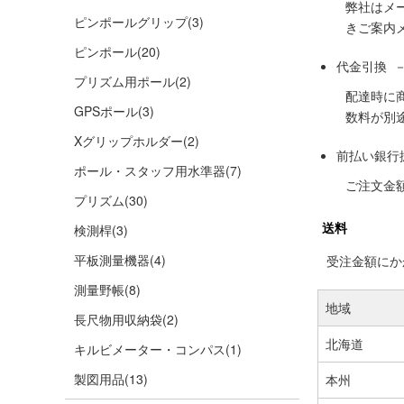
弊社はメ
ピンポールグリップ
(3)
きご案内
ピンポール
(20)
代金引換 
プリズム用ポール
(2)
配達時に
GPSポール
(3)
数料が別
Xグリップホルダー
(2)
前払い銀行
ポール・スタッフ用水準器
(7)
ご注文金
プリズム
(30)
送料
検測桿
(3)
平板測量機器
(4)
受注金額にかか
測量野帳
(8)
地域
長尺物用収納袋
(2)
北海道
キルビメーター・コンパス
(1)
製図用品
(13)
本州