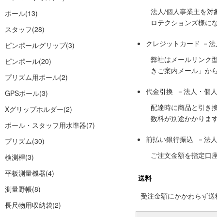
法人/個人事業主を
ポール
(13)
ロテクションズ様に
スタッフ
(28)
クレジットカード －
ピンポールグリップ
(3)
弊社はメールリンク
ピンポール
(20)
きご案内メール」か
プリズム用ポール
(2)
代金引換 －法人・個
GPSポール
(3)
配達時に商品と引き
Xグリップホルダー
(2)
数料が別途かかりま
ポール・スタッフ用水準器
(7)
前払い銀行振込 －法
プリズム
(30)
ご注文金額を指定口
検測桿
(3)
平板測量機器
(4)
送料
測量野帳
(8)
受注金額にかかわらず送料の
長尺物用収納袋
(2)