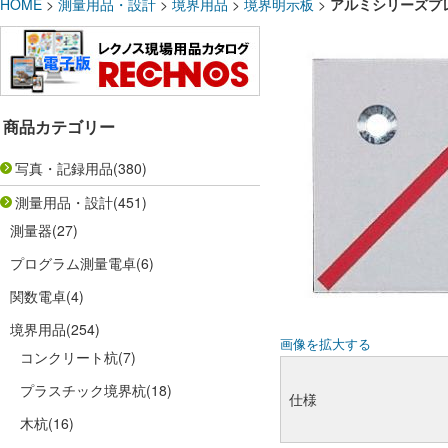
HOME
>
測量用品・設計
>
境界用品
>
境界明示板
>
アルミシリーズプ
商品カテゴリー
写真・記録用品
(380)
測量用品・設計
(451)
測量器
(27)
プログラム測量電卓
(6)
関数電卓
(4)
境界用品
(254)
画像を拡大する
コンクリート杭
(7)
プラスチック境界杭
(18)
仕様
木杭
(16)