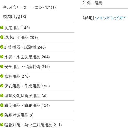
沖縄・離島
キルビメーター・コンパス
(1)
製図用品
(13)
詳細は
ショッピングガイ
測定用品
(149)
環境計測用品
(209)
計測機器・試験機
(246)
水質・水位測定用品
(204)
安全用品・保護装備
(245)
森林用品
(276)
保安用品・作業用品
(496)
埋蔵文化財発掘用品
(30)
防災用品・防犯用品
(154)
防寒対策用品
(6)
猛暑対策・熱中症対策用品
(211)