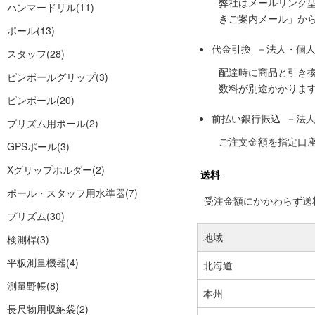
弊社はメールリンク
ハンマードリル
(11)
きご案内メール」か
ポール
(13)
代金引換 －法人・個
スタッフ
(28)
配達時に商品と引き
ピンポールグリップ
(3)
数料が別途かかりま
ピンポール
(20)
前払い銀行振込 －法
プリズム用ポール
(2)
ご注文金額を指定口
GPSポール
(3)
Xグリップホルダー
(2)
送料
ポール・スタッフ用水準器
(7)
受注金額にかかわらず送料の
プリズム
(30)
地域
検測桿
(3)
平板測量機器
(4)
北海道
測量野帳
(8)
本州
長尺物用収納袋
(2)