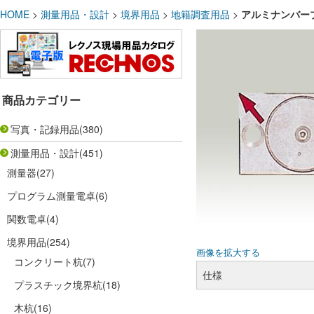
HOME
>
測量用品・設計
>
境界用品
>
地籍調査用品
>
アルミナンバープ
商品カテゴリー
写真・記録用品
(380)
測量用品・設計
(451)
測量器
(27)
プログラム測量電卓
(6)
関数電卓
(4)
境界用品
(254)
画像を拡大する
コンクリート杭
(7)
仕様
プラスチック境界杭
(18)
木杭
(16)