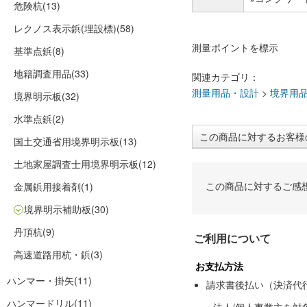
危険杭
(13)
レクノス表示鋲(埋設標)
(58)
測量ポイントを標示
基準点鋲
(8)
地籍調査用品
(33)
関連カテゴリ：
測量用品・設計
>
境界用
境界明示板
(32)
水準点鋲
(2)
この商品に対するお客様
国土交通省用境界明示板
(13)
土地家屋調査士用境界明示板
(12)
この商品に対するご感
金属鋲用接着剤
(1)
境界明示補助板
(30)
丹頂杭
(9)
ご利用について
高速道路用杭・鋲
(3)
お支払方法
ハンマー・掛矢
(11)
請求書後払い（決済代
ハンマードリル
(11)