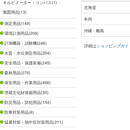
キルビメーター・コンパス
(1)
北海道
製図用品
(13)
本州
測定用品
(149)
沖縄・離島
環境計測用品
(209)
計測機器・試験機
(246)
詳細は
ショッピングガイ
水質・水位測定用品
(204)
安全用品・保護装備
(245)
森林用品
(276)
保安用品・作業用品
(496)
埋蔵文化財発掘用品
(30)
防災用品・防犯用品
(154)
防寒対策用品
(6)
猛暑対策・熱中症対策用品
(211)