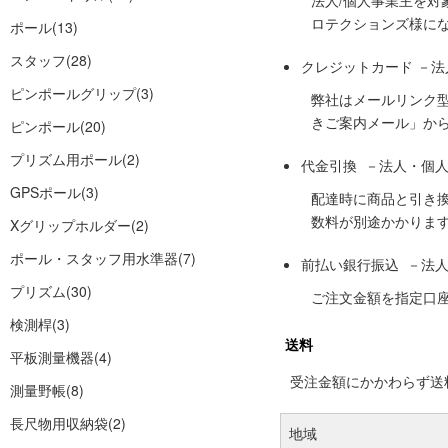
法人/個人事業主を
ロテクションズ様に
ポール
(13)
スタッフ
(28)
クレジットカード －
ピンポールグリップ
(3)
弊社はメールリンク
きご案内メール」か
ピンポール
(20)
プリズム用ポール
(2)
代金引換 －法人・個
GPSポール
(3)
配達時に商品と引き
数料が別途かかりま
Xグリップホルダー
(2)
ポール・スタッフ用水準器
(7)
前払い銀行振込 －法
プリズム
(30)
ご注文金額を指定口
検測桿
(3)
送料
平板測量機器
(4)
受注金額にかかわらず送料の
測量野帳
(8)
長尺物用収納袋
(2)
地域