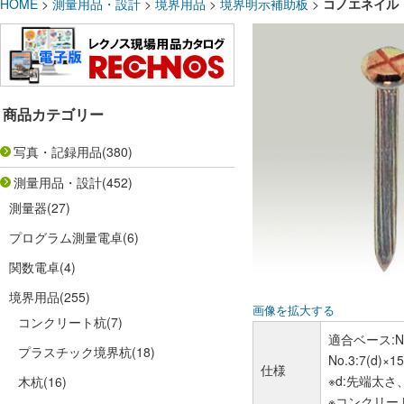
HOME
>
測量用品・設計
>
境界用品
>
境界明示補助板
>
コノエネイル 
商品カテゴリー
写真・記録用品
(380)
測量用品・設計
(452)
測量器
(27)
プログラム測量電卓
(6)
関数電卓
(4)
境界用品
(255)
画像を拡大する
コンクリート杭
(7)
適合ベース:No
プラスチック境界杭
(18)
No.3:7(d)×1
仕様
※d:先端太さ
木杭
(16)
※コンクリー