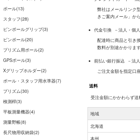
ポール
(13)
弊社はメールリンク
きご案内メール」か
スタッフ
(28)
ピンポールグリップ
(3)
代金引換 －法人・個
ピンポール
(20)
配達時に商品と引き
数料が別途かかりま
プリズム用ポール
(2)
GPSポール
(3)
前払い銀行振込 －法
Xグリップホルダー
(2)
ご注文金額を指定口
ポール・スタッフ用水準器
(7)
送料
プリズム
(30)
受注金額にかかわらず送料の
検測桿
(3)
平板測量機器
(4)
地域
測量野帳
(8)
北海道
長尺物用収納袋
(2)
本州