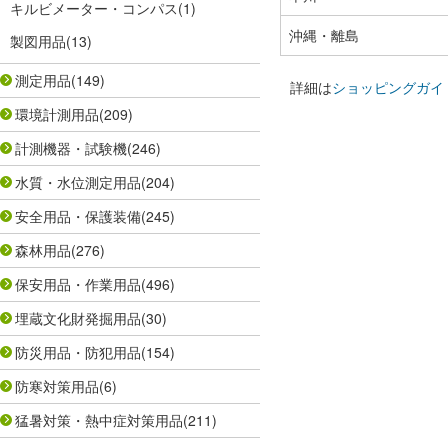
キルビメーター・コンパス
(1)
沖縄・離島
製図用品
(13)
測定用品
(149)
詳細は
ショッピングガイ
環境計測用品
(209)
計測機器・試験機
(246)
水質・水位測定用品
(204)
安全用品・保護装備
(245)
森林用品
(276)
保安用品・作業用品
(496)
埋蔵文化財発掘用品
(30)
防災用品・防犯用品
(154)
防寒対策用品
(6)
猛暑対策・熱中症対策用品
(211)