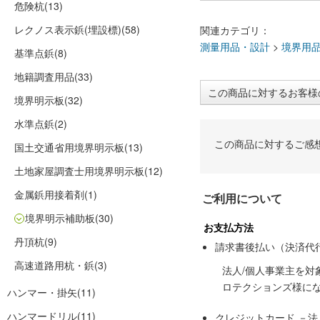
危険杭
(13)
レクノス表示鋲(埋設標)
(58)
関連カテゴリ：
測量用品・設計
>
境界用
基準点鋲
(8)
地籍調査用品
(33)
この商品に対するお客様
境界明示板
(32)
水準点鋲
(2)
この商品に対するご感
国土交通省用境界明示板
(13)
土地家屋調査士用境界明示板
(12)
金属鋲用接着剤
(1)
ご利用について
境界明示補助板
(30)
お支払方法
丹頂杭
(9)
請求書後払い（決済代
高速道路用杭・鋲
(3)
法人/個人事業主を
ロテクションズ様に
ハンマー・掛矢
(11)
ハンマードリル
(11)
クレジットカード －