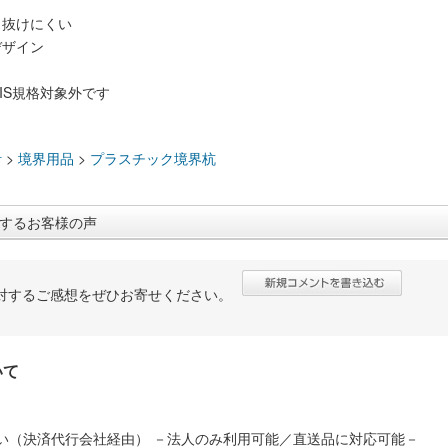
く抜けにくい
デザイン
JIS規格対象外です
：
計
>
境界用品
>
プラスチック境界杭
するお客様の声
対するご感想をぜひお寄せください。
いて
い（決済代行会社経由） －法人のみ利用可能／直送品に対応可能－