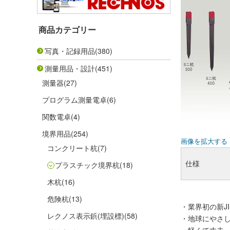
商品カテゴリー
写真・記録用品
(380)
測量用品・設計
(451)
測量器
(27)
プログラム測量電卓
(6)
関数電卓
(4)
境界用品
(254)
画像を拡大する
コンクリート杭
(7)
仕様
プラスチック境界杭
(18)
木杭
(16)
危険杭
(13)
・業界初の新J
レクノス表示鋲(埋設標)
(58)
・地球にやさ