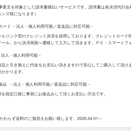
人事業主を対象とした請求書後払いサービスです。請求書は各決済代行会
ョンズ様になります）
カード －法人・個人利用可能／直送品に対応可能－
ールリンク型のクレジット決済を採用しております。クレジットカード
メール」から決済画面へ遷移して入力して頂きます。ＰＣ・スマートフ
－法人・個人利用可能－
商品と引き換えに代金をお支払い頂きますので安心してご購入して頂けま
途かかります。
振込 －法人・個人利用可能／直送品に対応可能－
額を指定口座に事前にお振込みして頂くお支払い方法です。
わらず送料のご負担をお願い致します。2026.04.01～