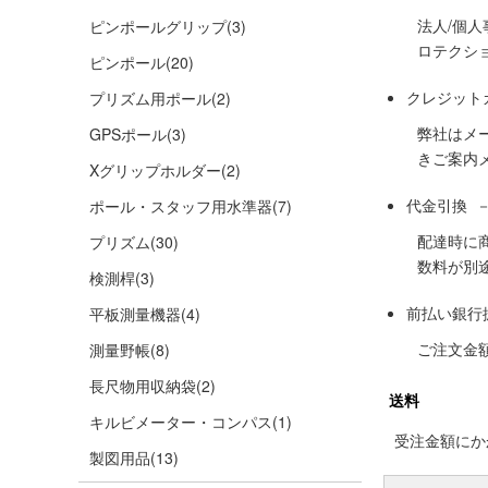
法人/個
ピンポールグリップ
(3)
ロテクシ
ピンポール
(20)
クレジット
プリズム用ポール
(2)
弊社はメ
GPSポール
(3)
きご案内
Xグリップホルダー
(2)
代金引換 
ポール・スタッフ用水準器
(7)
配達時に
プリズム
(30)
数料が別
検測桿
(3)
前払い銀行
平板測量機器
(4)
ご注文金
測量野帳
(8)
長尺物用収納袋
(2)
送料
キルビメーター・コンパス
(1)
受注金額にかか
製図用品
(13)