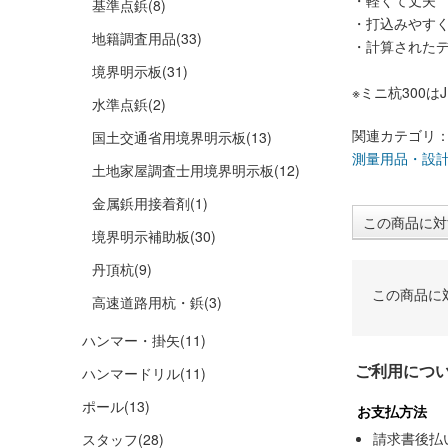
・軽くて丈夫
基準点鋲
(8)
・打込みやす
地籍調査用品
(33)
・計算された
境界明示板
(31)
※ミニ杭300は
水準点鋲
(2)
関連カテゴリ
国土交通省用境界明示板
(13)
測量用品・設
土地家屋調査士用境界明示板
(12)
金属鋲用接着剤
(1)
この商品に対
境界明示補助板
(30)
丹頂杭
(9)
この商品に
高速道路用杭・鋲
(3)
ハンマー・掛矢
(11)
ご利用につ
ハンマードリル
(11)
ポール
(13)
お支払方法
請求書後払
スタッフ
(28)