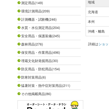
地域
測定用品
(149)
環境計測用品
(209)
北海道
計測機器・試験機
(246)
本州
水質・水位測定用品
(204)
沖縄・離島
安全用品・保護装備
(245)
詳細は
ショッ
森林用品
(276)
保安用品・作業用品
(496)
埋蔵文化財発掘用品
(30)
防災用品・防犯用品
(154)
防寒対策用品
(6)
猛暑対策・熱中症対策用品
(211)
その他掲載商品
(86)