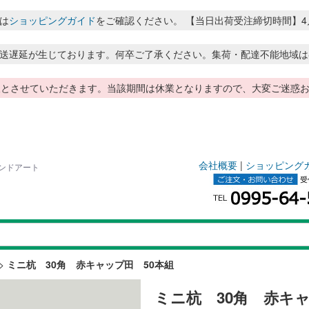
は
ショッピングガイド
をご確認ください。 【当日出荷受注締切時間】4月～8月
送遅延が生じております。何卒ご了承ください。集荷・配達不能地域は
季休暇とさせていただきます。当該期間は休業となりますので、大変ご迷
会社概要
|
ショッピング
ランドアート
>
ミニ杭 30角 赤キャップ田 50本組
ミニ杭 30角 赤キ