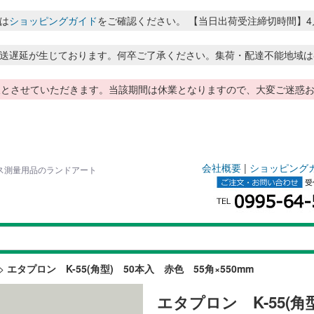
は
ショッピングガイド
をご確認ください。 【当日出荷受注締切時間】4月～8月
送遅延が生じております。何卒ご了承ください。集荷・配達不能地域は
季休暇とさせていただきます。当該期間は休業となりますので、大変ご迷
会社概要
|
ショッピング
スカス測量用品のランドアート
>
エタプロン K-55(角型) 50本入 赤色 55角×550mm
エタプロン K-55(角