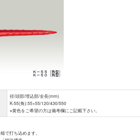
径/頭部/埋込部/全長(mm)
K-55(角):55×55/120/430/550
※黄色をご希望の方は備考欄にご記載下さい。
木槌で打ち込めます。