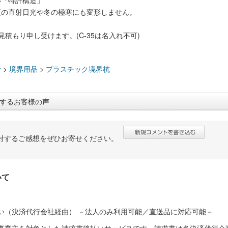
い「特許構造」
夏の直射日光や冬の極寒にも変形しません。
見積もり申し受けます。(C-35は名入れ不可)
：
計
>
境界用品
>
プラスチック境界杭
するお客様の声
対するご感想をぜひお寄せください。
いて
い（決済代行会社経由） －法人のみ利用可能／直送品に対応可能－