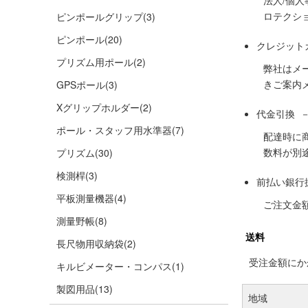
法人/個
ロテクシ
ピンポールグリップ
(3)
ピンポール
(20)
クレジット
プリズム用ポール
(2)
弊社はメ
きご案内
GPSポール
(3)
Xグリップホルダー
(2)
代金引換 
ポール・スタッフ用水準器
(7)
配達時に
数料が別
プリズム
(30)
検測桿
(3)
前払い銀行
平板測量機器
(4)
ご注文金
測量野帳
(8)
送料
長尺物用収納袋
(2)
受注金額にかか
キルビメーター・コンパス
(1)
製図用品
(13)
地域