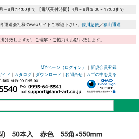
:14:00まで 【電話受付時間】4月～8月:9:00～17:00まで
各運送会社様のwebサイトご確認下さい。
佐川急便
／
福山通運
惑お掛け致しますが、ご理解・ご協力をお願い致します。
MYページ（ログイン）
｜
新規会員登録
ガイド
|
カタログ
|
ダウンロード
|
お問合せ
|
カゴの中を見る
型) 50本入 赤色 55角×550mm