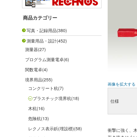
商品カテゴリー
写真・記録用品
(380)
測量用品・設計
(452)
測量器
(27)
プログラム測量電卓
(6)
関数電卓
(4)
境界用品
(255)
画像を拡大する
コンクリート杭
(7)
プラスチック境界杭
(18)
仕様
木杭
(16)
危険杭
(13)
レクノス表示鋲(埋設標)
(58)
衝撃に強く、