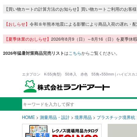
【買い物カートの計算方法のお知らせ】買い物カートご利用のお客様
【おしらせ】
令和８年熊本地震による影響により商品入荷の遅れ・配
【夏季休業のおしらせ】
2026年8月9（日）～8月16（日）を夏
2026年猛暑対策商品完売リスト
は
こちら
からご覧ください。
エタプロン K-55(角型) 50本入 赤色 55角×550mm | ハイビ
HOME
>
測量用品・設計
>
境界用品
>
プラスチック境界杭