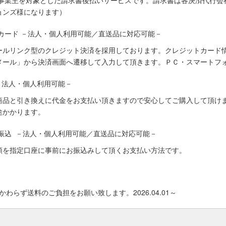
人事業主を対象とした請求書後払いサービスです。請求書は各決済代行会
ョンズ様になります）
カード －法人・個人利用可能／直送品に対応可能－
ールリンク型のクレジット決済を採用しております。クレジットカード
メール」から決済画面へ遷移して入力して頂きます。ＰＣ・スマートフ
－法人・個人利用可能－
商品と引き換えに代金をお支払い頂きますので安心してご購入して頂けま
途かかります。
振込 －法人・個人利用可能／直送品に対応可能－
額を指定口座に事前にお振込みして頂くお支払い方法です。
わらず送料のご負担をお願い致します。2026.04.01～