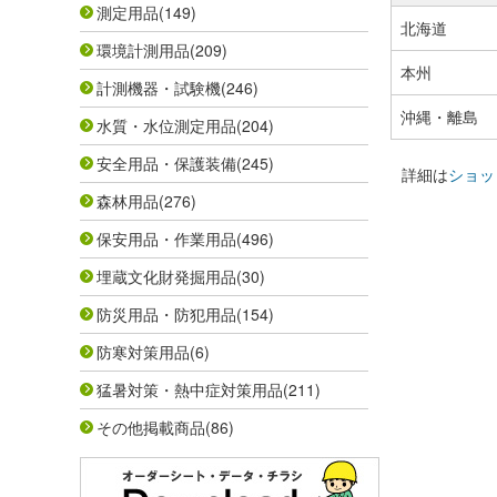
測定用品
(149)
北海道
環境計測用品
(209)
本州
計測機器・試験機
(246)
沖縄・離島
水質・水位測定用品
(204)
安全用品・保護装備
(245)
詳細は
ショッ
森林用品
(276)
保安用品・作業用品
(496)
埋蔵文化財発掘用品
(30)
防災用品・防犯用品
(154)
防寒対策用品
(6)
猛暑対策・熱中症対策用品
(211)
その他掲載商品
(86)