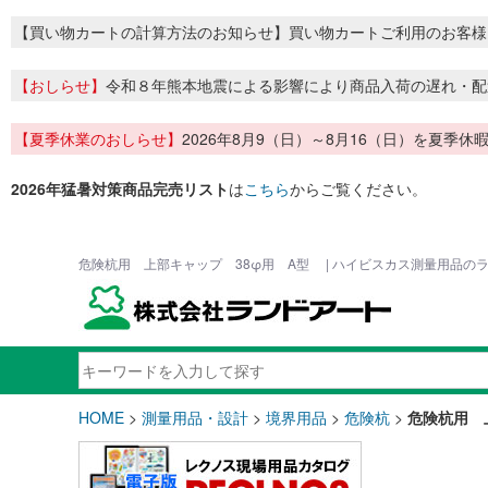
【買い物カートの計算方法のお知らせ】買い物カートご利用のお客様
【おしらせ】
令和８年熊本地震による影響により商品入荷の遅れ・配
【夏季休業のおしらせ】
2026年8月9（日）～8月16（日）を夏
2026年猛暑対策商品完売リスト
は
こちら
からご覧ください。
危険杭用 上部キャップ 38φ用 A型 | ハイビスカス測量用品の
HOME
>
測量用品・設計
>
境界用品
>
危険杭
>
危険杭用 