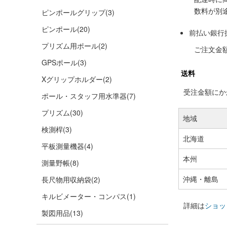
数料が別
ピンポールグリップ
(3)
ピンポール
(20)
前払い銀行
プリズム用ポール
(2)
ご注文金
GPSポール
(3)
送料
Xグリップホルダー
(2)
受注金額にかか
ポール・スタッフ用水準器
(7)
プリズム
(30)
地域
検測桿
(3)
北海道
平板測量機器
(4)
本州
測量野帳
(8)
沖縄・離島
長尺物用収納袋
(2)
キルビメーター・コンパス
(1)
詳細は
ショッ
製図用品
(13)