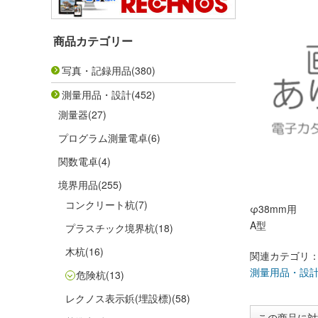
商品カテゴリー
写真・記録用品
(380)
測量用品・設計
(452)
測量器
(27)
プログラム測量電卓
(6)
関数電卓
(4)
境界用品
(255)
コンクリート杭
(7)
φ38mm用
A型
プラスチック境界杭
(18)
木杭
(16)
関連カテゴリ
測量用品・設
危険杭
(13)
レクノス表示鋲(埋設標)
(58)
この商品に対