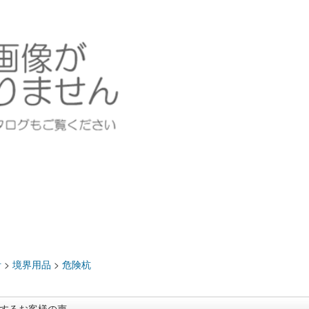
：
計
>
境界用品
>
危険杭
するお客様の声