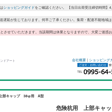
は
ショッピングガイド
をご確認ください。 【当日出荷受注締切時間】4月～8月
送遅延が生じております。何卒ご了承ください。集荷・配達不能地域は
季休暇とさせていただきます。当該期間は休業となりますので、大変ご迷
会社概要
|
ショッピング
ランドアート
上部キャップ 38φ用 A型
危険杭用 上部キャッ