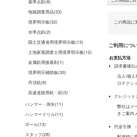
基準点鋲
(8)
地籍調査用品
(33)
境界明示板
(32)
この商品に
水準点鋲
(2)
国土交通省用境界明示板
(13)
ご利用につ
土地家屋調査士用境界明示板
(12)
お支払方法
金属鋲用接着剤
(1)
請求書後払
境界明示補助板
(30)
法人/個
丹頂杭
(9)
ロテクシ
高速道路用杭・鋲
(3)
クレジット
ハンマー・掛矢
(11)
弊社はメ
きご案内
ハンマードリル
(11)
ポール
(13)
代金引換 
スタッフ
(28)
配達時に