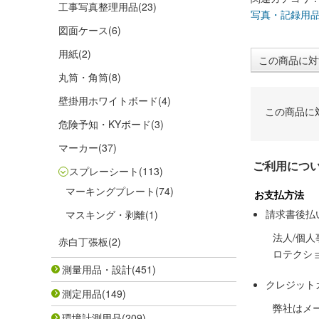
工事写真整理用品
(23)
写真・記録用
図面ケース
(6)
用紙
(2)
この商品に対
丸筒・角筒
(8)
壁掛用ホワイトボード
(4)
この商品に
危険予知・KYボード
(3)
マーカー
(37)
ご利用につ
スプレーシート
(113)
マーキングプレート
(74)
お支払方法
請求書後払
マスキング・剥離
(1)
法人/個
赤白丁張板
(2)
ロテクシ
測量用品・設計
(451)
クレジット
測定用品
(149)
弊社はメ
環境計測用品
(209)