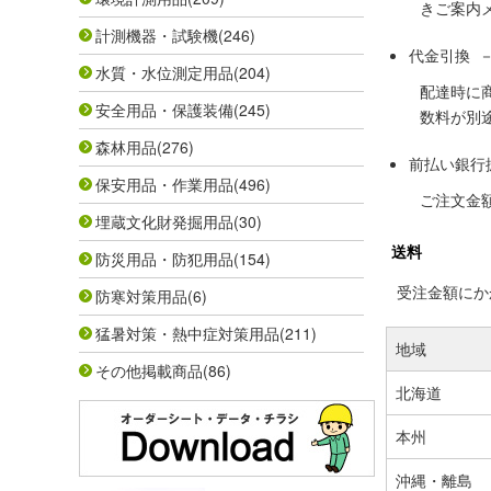
きご案内
計測機器・試験機
(246)
代金引換 
水質・水位測定用品
(204)
配達時に
安全用品・保護装備
(245)
数料が別
森林用品
(276)
前払い銀行
保安用品・作業用品
(496)
ご注文金
埋蔵文化財発掘用品
(30)
送料
防災用品・防犯用品
(154)
受注金額にかか
防寒対策用品
(6)
猛暑対策・熱中症対策用品
(211)
地域
その他掲載商品
(86)
北海道
本州
沖縄・離島