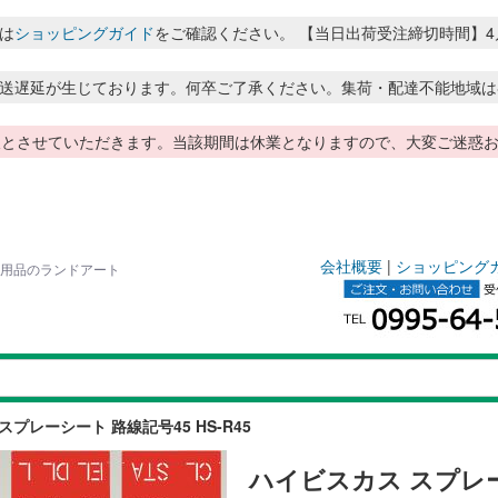
は
ショッピングガイド
をご確認ください。 【当日出荷受注締切時間】4月～8月
送遅延が生じております。何卒ご了承ください。集荷・配達不能地域は
季休暇とさせていただきます。当該期間は休業となりますので、大変ご迷
会社概要
|
ショッピング
測量用品のランドアート
スプレーシート 路線記号45 HS-R45
ハイビスカス スプレーシ