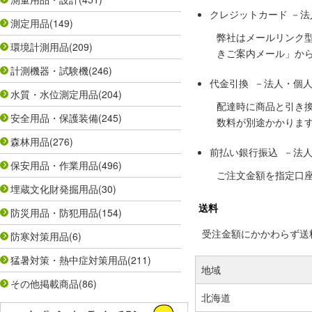
クレジットカード －
測定用品
(149)
弊社はメールリンク
環境計測用品
(209)
きご案内メール」か
計測機器・試験機
(246)
代金引換 －法人・個
水質・水位測定用品
(204)
配達時に商品と引き
安全用品・保護装備
(245)
数料が別途かかりま
森林用品
(276)
前払い銀行振込 －法
保安用品・作業用品
(496)
ご注文金額を指定口
埋蔵文化財発掘用品
(30)
送料
防災用品・防犯用品
(154)
受注金額にかかわらず送料の
防寒対策用品
(6)
猛暑対策・熱中症対策用品
(211)
地域
その他掲載商品
(86)
北海道