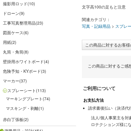
撮影用ロッド
(10)
文字高100の足もと注意
ドローン
(9)
関連カテゴリ：
工事写真整理用品
(23)
写真・記録用品
>
スプレ
図面ケース
(6)
用紙
(2)
この商品に対するお客様
丸筒・角筒
(8)
壁掛用ホワイトボード
(4)
この商品に対するご感
危険予知・KYボード
(3)
マーカー
(37)
ご利用について
スプレーシート
(113)
マーキングプレート
(74)
お支払方法
請求書後払い（決済代
マスキング・剥離
(1)
法人/個人事業主を
赤白丁張板
(2)
ロテクションズ様に
測量用品・設計
(451)