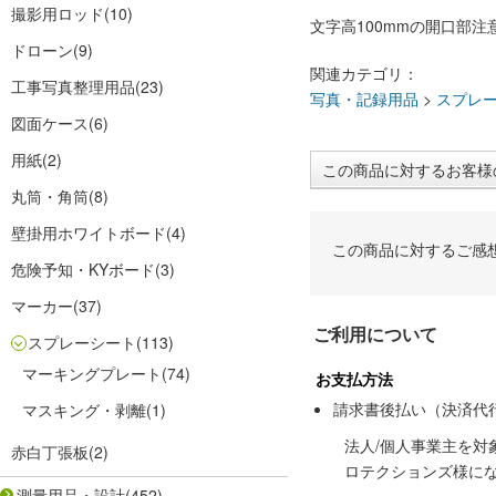
撮影用ロッド
(10)
文字高100mmの開口部注
ドローン
(9)
関連カテゴリ：
工事写真整理用品
(23)
写真・記録用品
>
スプレ
図面ケース
(6)
用紙
(2)
この商品に対するお客様
丸筒・角筒
(8)
壁掛用ホワイトボード
(4)
この商品に対するご感
危険予知・KYボード
(3)
マーカー
(37)
ご利用について
スプレーシート
(113)
マーキングプレート
(74)
お支払方法
請求書後払い（決済代
マスキング・剥離
(1)
法人/個人事業主を
赤白丁張板
(2)
ロテクションズ様に
測量用品・設計
(452)