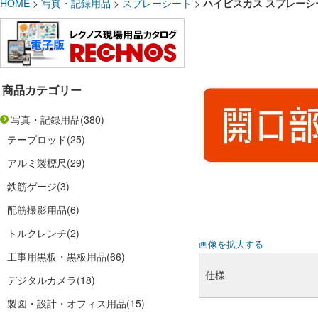
HOME
>
写真・記録用品
>
スプレーシート
>
ハイビスカス スプレーシート
商品カテゴリー
写真・記録用品
(380)
テープロッド
(25)
アルミ製標尺
(29)
鉄筋ゲージ
(3)
配筋撮影用品
(6)
トルクレンチ
(2)
画像を拡大する
工事用黒板・黒板用品
(66)
仕様
デジタルカメラ
(18)
製図・設計・オフィス用品
(15)