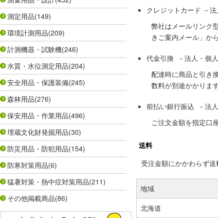
クレジットカード －
測定用品
(149)
弊社はメールリンク
環境計測用品
(209)
きご案内メール」か
計測機器・試験機
(246)
代金引換 －法人・個
水質・水位測定用品
(204)
配達時に商品と引き
安全用品・保護装備
(245)
数料が別途かかりま
森林用品
(276)
前払い銀行振込 －法
保安用品・作業用品
(496)
ご注文金額を指定口
埋蔵文化財発掘用品
(30)
送料
防災用品・防犯用品
(154)
受注金額にかかわらず送料の
防寒対策用品
(6)
猛暑対策・熱中症対策用品
(211)
地域
その他掲載商品
(86)
北海道