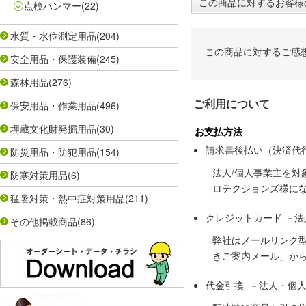
この商品に対するお客様
点検ハンマー
(22)
水質・水位測定用品
(204)
この商品に対するご感
安全用品・保護装備
(245)
森林用品
(276)
ご利用について
保安用品・作業用品
(496)
埋蔵文化財発掘用品
(30)
お支払方法
請求書後払い（決済代
防災用品・防犯用品
(154)
法人/個人事業主を
防寒対策用品
(6)
ロテクションズ様に
猛暑対策・熱中症対策用品
(211)
クレジットカード －
その他掲載商品
(86)
弊社はメールリンク
きご案内メール」か
代金引換 －法人・個