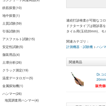
鉄筋探査
(10)
地中探査
(1)
連続打診検査が可能なコロ
土質試験
(59)
ドクタータイプは聴診器を
引張試験
(9)
タイル用(玉径20mm)、
アスファルト試験
(15)
関連カテゴリ：
安定性試験
(5)
計測機器・試験機
>
ハン
舗装用品
(4)
関連商品
土壌分析
(26)
クラック測定
(19)
Dr.
温度データロガー
(5)
20mm
金属探知機
(1)
販売価
ハンマー
(26)
地質調査用ハンマー
(4)