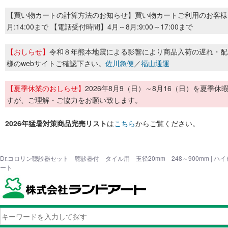
【買い物カートの計算方法のお知らせ】買い物カートご利用のお客様
月:14:00まで 【電話受付時間】4月～8月:9:00～17:00まで
【おしらせ】
令和８年熊本地震による影響により商品入荷の遅れ・配
様のwebサイトご確認下さい。
佐川急便
／
福山通運
【夏季休業のおしらせ】
2026年8月9（日）～8月16（日）を夏
すが、ご理解・ご協力をお願い致します。
2026年猛暑対策商品完売リスト
は
こちら
からご覧ください。
Dr.コロリン聴診器セット 聴診器付 タイル用 玉径20mm 248～900mm | 
ート