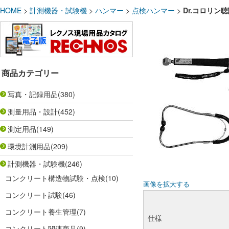
HOME
>
計測機器・試験機
>
ハンマー
>
点検ハンマー
>
Dr.コロリン
商品カテゴリー
写真・記録用品
(380)
測量用品・設計
(452)
測定用品
(149)
環境計測用品
(209)
計測機器・試験機
(246)
コンクリート構造物試験・点検
(10)
画像を拡大する
コンクリート試験
(46)
コンクリート養生管理
(7)
仕様
コンクリート関連商品
(9)