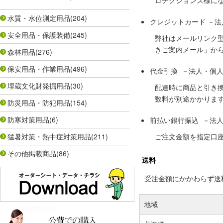
ロテクションズ様に
水質・水位測定用品
(204)
クレジットカード －
安全用品・保護装備
(245)
弊社はメールリンク
きご案内メール」か
森林用品
(276)
保安用品・作業用品
(496)
代金引換 －法人・個
埋蔵文化財発掘用品
(30)
配達時に商品と引き
数料が別途かかりま
防災用品・防犯用品
(154)
防寒対策用品
(6)
前払い銀行振込 －法
猛暑対策・熱中症対策用品
(211)
ご注文金額を指定口
その他掲載商品
(86)
送料
受注金額にかかわらず送料の
地域