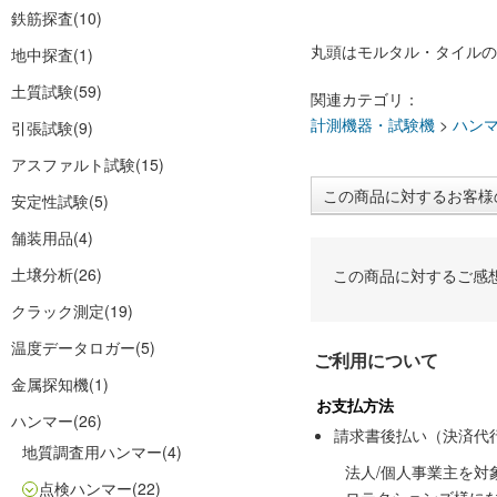
鉄筋探査
(10)
丸頭はモルタル・タイルの
地中探査
(1)
土質試験
(59)
関連カテゴリ：
計測機器・試験機
>
ハン
引張試験
(9)
アスファルト試験
(15)
この商品に対するお客様
安定性試験
(5)
舗装用品
(4)
土壌分析
(26)
この商品に対するご感
クラック測定
(19)
温度データロガー
(5)
ご利用について
金属探知機
(1)
お支払方法
ハンマー
(26)
請求書後払い（決済代
地質調査用ハンマー
(4)
法人/個人事業主を
点検ハンマー
(22)