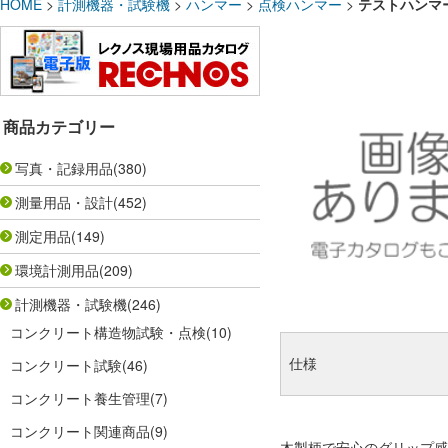
HOME
>
計測機器・試験機
>
ハンマー
>
点検ハンマー
>
テストハンマー
商品カテゴリー
写真・記録用品
(380)
測量用品・設計
(452)
測定用品
(149)
環境計測用品
(209)
計測機器・試験機
(246)
コンクリート構造物試験・点検
(10)
仕様
コンクリート試験
(46)
コンクリート養生管理
(7)
コンクリート関連商品
(9)
木製柄で安心のグリップ感