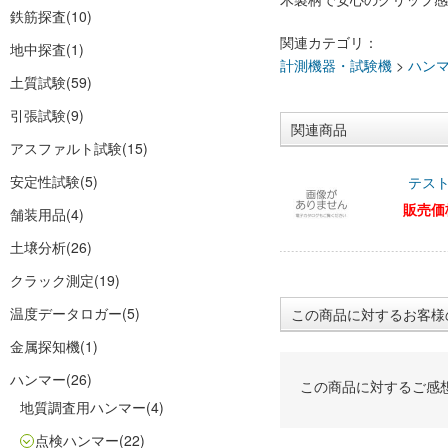
鉄筋探査
(10)
関連カテゴリ：
地中探査
(1)
計測機器・試験機
>
ハン
土質試験
(59)
引張試験
(9)
関連商品
アスファルト試験
(15)
安定性試験
(5)
テスト
販売価
舗装用品
(4)
土壌分析
(26)
クラック測定
(19)
温度データロガー
(5)
この商品に対するお客様
金属探知機
(1)
ハンマー
(26)
この商品に対するご感
地質調査用ハンマー
(4)
点検ハンマー
(22)