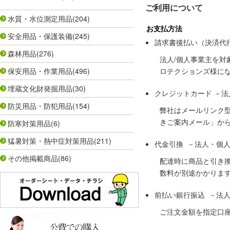
ご利用について
水質・水位測定用品
(204)
お支払方法
安全用品・保護装備
(245)
請求書後払い（決済代
森林用品
(276)
法人/個人事業主を
保安用品・作業用品
(496)
ロテクションズ様に
埋蔵文化財発掘用品
(30)
クレジットカード －
防災用品・防犯用品
(154)
弊社はメールリンク
きご案内メール」か
防寒対策用品
(6)
猛暑対策・熱中症対策用品
(211)
代金引換 －法人・個
その他掲載商品
(86)
配達時に商品と引き
数料が別途かかりま
前払い銀行振込 －法
ご注文金額を指定口