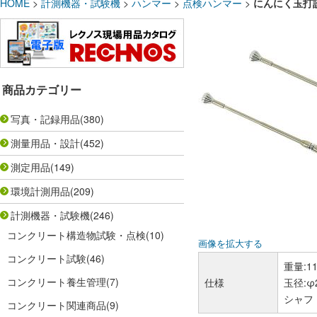
HOME
>
計測機器・試験機
>
ハンマー
>
点検ハンマー
>
にんにく玉打診
商品カテゴリー
写真・記録用品
(380)
測量用品・設計
(452)
測定用品
(149)
環境計測用品
(209)
計測機器・試験機
(246)
コンクリート構造物試験・点検
(10)
画像を拡大する
コンクリート試験
(46)
重量:11
コンクリート養生管理
(7)
仕様
玉径:φ
シャフ
コンクリート関連商品
(9)