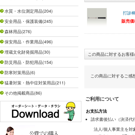
水質・水位測定用品
(204)
打診棒
販売価
安全用品・保護装備
(245)
森林用品
(276)
保安用品・作業用品
(496)
埋蔵文化財発掘用品
(30)
この商品に対するお客様
防災用品・防犯用品
(154)
防寒対策用品
(6)
この商品に対するご感
猛暑対策・熱中症対策用品
(211)
その他掲載商品
(86)
ご利用について
お支払方法
請求書後払い（決済代
法人/個人事業主を