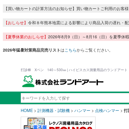
【買い物カートの計算方法のお知らせ】買い物カートご利用のお客様
【おしらせ】
令和８年熊本地震による影響により商品入荷の遅れ・配
【夏季休業のおしらせ】
2026年8月9（日）～8月16（日）を夏
2026年猛暑対策商品完売リスト
は
こちら
からご覧ください。
打診棒 Xペン 140～530㎜ | ハイビスカス測量用品のランドアート
HOME
>
計測機器・試験機
>
ハンマー
>
点検ハンマー
>
打