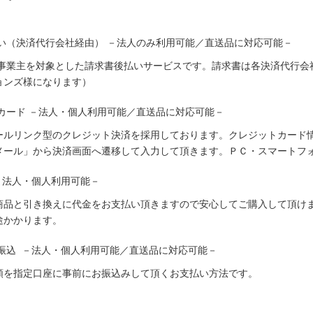
い（決済代行会社経由） －法人のみ利用可能／直送品に対応可能－
人事業主を対象とした請求書後払いサービスです。請求書は各決済代行会
ョンズ様になります）
カード －法人・個人利用可能／直送品に対応可能－
ールリンク型のクレジット決済を採用しております。クレジットカード
メール」から決済画面へ遷移して入力して頂きます。ＰＣ・スマートフ
－法人・個人利用可能－
商品と引き換えに代金をお支払い頂きますので安心してご購入して頂けま
途かかります。
振込 －法人・個人利用可能／直送品に対応可能－
額を指定口座に事前にお振込みして頂くお支払い方法です。