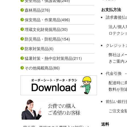
安全用品・保護装備
(245)
お支払方法
森林用品
(276)
請求書後払
保安用品・作業用品
(496)
法人/個
埋蔵文化財発掘用品
(30)
ロテクシ
防災用品・防犯用品
(154)
クレジット
防寒対策用品
(6)
弊社はメ
猛暑対策・熱中症対策用品
(211)
きご案内
その他掲載商品
(86)
代金引換 
配達時に
数料が別
前払い銀行
ご注文金
送料