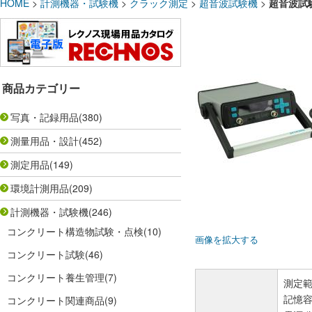
HOME
>
計測機器・試験機
>
クラック測定
>
超音波試験機
>
超音波試
商品カテゴリー
写真・記録用品
(380)
測量用品・設計
(452)
測定用品
(149)
環境計測用品
(209)
計測機器・試験機
(246)
コンクリート構造物試験・点検
(10)
画像を拡大する
コンクリート試験
(46)
コンクリート養生管理
(7)
測定範囲
記憶容
コンクリート関連商品
(9)