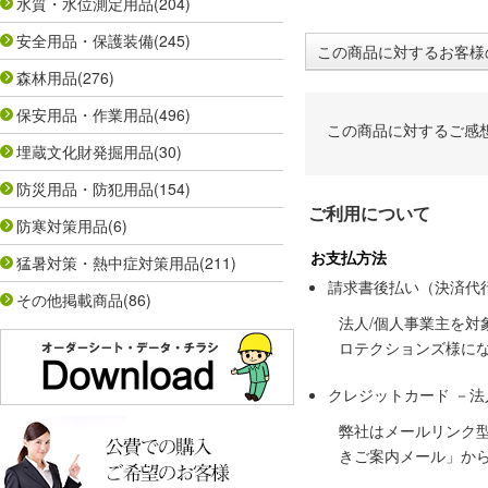
水質・水位測定用品
(204)
安全用品・保護装備
(245)
この商品に対するお客様
森林用品
(276)
保安用品・作業用品
(496)
この商品に対するご感
埋蔵文化財発掘用品
(30)
防災用品・防犯用品
(154)
ご利用について
防寒対策用品
(6)
お支払方法
猛暑対策・熱中症対策用品
(211)
請求書後払い（決済代
その他掲載商品
(86)
法人/個人事業主を
ロテクションズ様に
クレジットカード －
弊社はメールリンク
きご案内メール」か