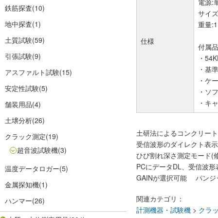
電源:
鉄筋探査
(10)
サイズ:
地中探査
(1)
重量:1
土質試験
(59)
仕様
付属
引張試験
(9)
・54
・基
アスファルト試験
(15)
・ケー
安定性試験
(5)
・ソ
・キ
舗装用品
(4)
土壌分析
(26)
土研法によるコンクリート
クラック測定
(19)
受信波形のダイレクト表示
超音波試験機
(3)
ひび割れ深さ測定モード(修
PCにデータDL、受信波
温度データロガー
(5)
GAINが選択可能 パンジットl
金属探知機
(1)
関連カテゴリ：
ハンマー
(26)
計測機器・試験機
>
クラ