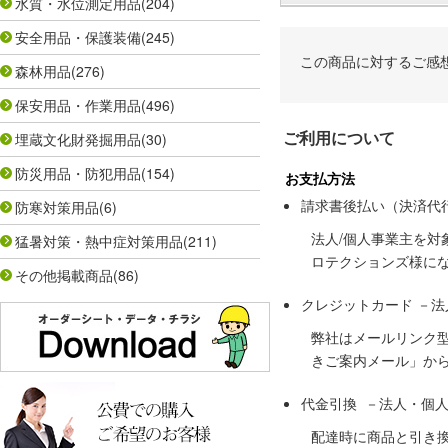
水質・水位測定用品
(204)
安全用品・保護装備
(245)
この商品に対するご感
森林用品
(276)
保安用品・作業用品
(496)
ご利用について
埋蔵文化財発掘用品
(30)
防災用品・防犯用品
(154)
お支払方法
請求書後払い（決済代
防寒対策用品
(6)
法人/個人事業主を
猛暑対策・熱中症対策用品
(211)
ロテクションズ様に
その他掲載商品
(86)
クレジットカード －
弊社はメールリンク
きご案内メール」か
代金引換 －法人・個
配達時に商品と引き