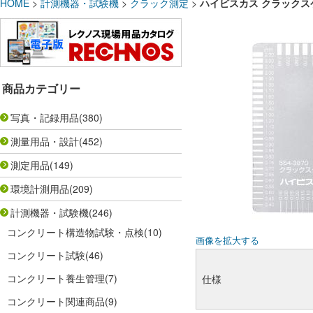
HOME
>
計測機器・試験機
>
クラック測定
>
ハイビスカス クラックスケー
商品カテゴリー
写真・記録用品
(380)
測量用品・設計
(452)
測定用品
(149)
環境計測用品
(209)
計測機器・試験機
(246)
コンクリート構造物試験・点検
(10)
画像を拡大する
コンクリート試験
(46)
コンクリート養生管理
(7)
仕様
コンクリート関連商品
(9)