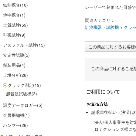
鉄筋探査
(10)
レーザーで刻まれた目盛で
地中探査
(1)
関連カテゴリ：
土質試験
(59)
計測機器・試験機
>
クラ
引張試験
(9)
アスファルト試験
(15)
この商品に対するお客様
安定性試験
(5)
舗装用品
(4)
この商品に対するご感
土壌分析
(26)
クラック測定
(19)
ご利用について
超音波試験機
(3)
お支払方法
温度データロガー
(5)
請求書後払い（決済代
金属探知機
(1)
法人/個人事業主を
ハンマー
(26)
ロテクションズ様に