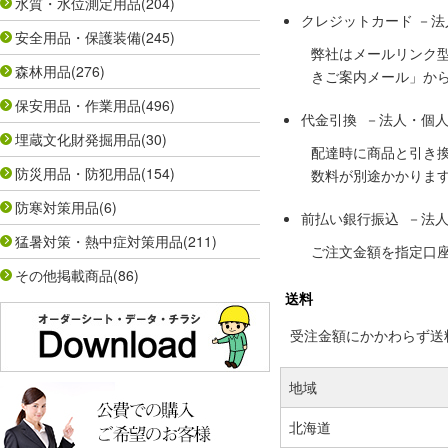
水質・水位測定用品
(204)
クレジットカード －
安全用品・保護装備
(245)
弊社はメールリンク
森林用品
(276)
きご案内メール」か
保安用品・作業用品
(496)
代金引換 －法人・個
埋蔵文化財発掘用品
(30)
配達時に商品と引き
防災用品・防犯用品
(154)
数料が別途かかりま
防寒対策用品
(6)
前払い銀行振込 －法
猛暑対策・熱中症対策用品
(211)
ご注文金額を指定口
その他掲載商品
(86)
送料
受注金額にかかわらず送料の
地域
北海道