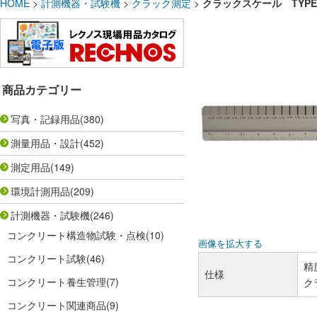
HOME
>
計測機器・試験機
>
クラック測定
>
クラックスケール TYPE-P
商品カテゴリー
写真・記録用品
(380)
測量用品・設計
(452)
測定用品
(149)
環境計測用品
(209)
計測機器・試験機
(246)
コンクリート構造物試験・点検
(10)
画像を拡大する
コンクリート試験
(46)
精
仕様
コンクリート養生管理
(7)
ク
コンクリート関連商品
(9)