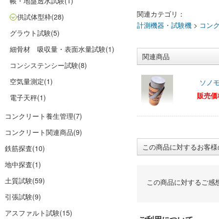
帳・地盤透水試験
(1)
関連カテゴリ：
供試体型枠
(28)
計測機器・試験機
>
コン
グラウト試験
(5)
細骨材 吸収量・表面水量試験
(1)
関連商品
コンシステンシー試験
(8)
空気量測定
(1)
ソノモ
販売価
電子天秤
(1)
コンクリート養生管理
(7)
コンクリート関連商品
(9)
この商品に対するお客様
鉄筋探査
(10)
地中探査
(1)
土質試験
(59)
この商品に対するご感
引張試験
(9)
アスファルト試験
(15)