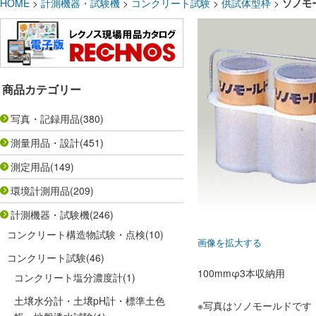
HOME
>
計測機器・試験機
>
コンクリート試験
>
供試体型枠
>
ソノモ
商品カテゴリー
写真・記録用品
(380)
測量用品・設計
(451)
測定用品
(149)
環境計測用品
(209)
計測機器・試験機
(246)
コンクリート構造物試験・点検
(10)
画像を拡大する
コンクリート試験
(46)
100mmφ3本収納用
コンクリート塩分濃度計
(1)
土壌水分計・土壌pH計・標準土色
※写真はソノモールドです