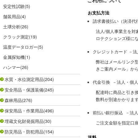
ご利用について
安定性試験
(5)
お支払方法
舗装用品
(4)
請求書後払い（決済代
土壌分析
(26)
法人/個人事業主を
クラック測定
(19)
ロテクションズ様に
温度データロガー
(5)
クレジットカード －
金属探知機
(1)
弊社はメールリンク
ハンマー
(26)
きご案内メール」か
水質・水位測定用品
(204)
代金引換 －法人・個
安全用品・保護装備
(245)
配達時に商品と引き
数料が別途かかりま
森林用品
(276)
保安用品・作業用品
(496)
前払い銀行振込 －法
埋蔵文化財発掘用品
(30)
ご注文金額を指定口
防災用品・防犯用品
(154)
送料