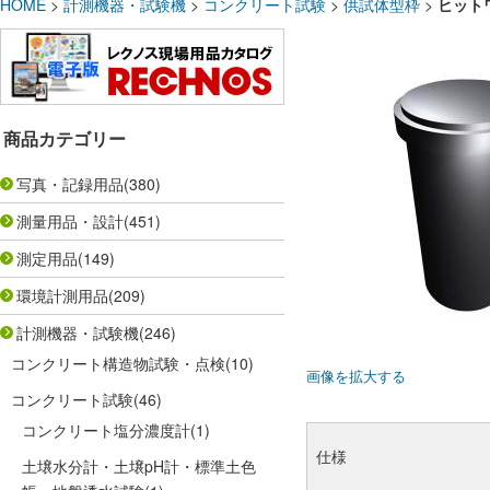
HOME
>
計測機器・試験機
>
コンクリート試験
>
供試体型枠
>
ヒットワ
商品カテゴリー
写真・記録用品
(380)
測量用品・設計
(451)
測定用品
(149)
環境計測用品
(209)
計測機器・試験機
(246)
コンクリート構造物試験・点検
(10)
画像を拡大する
コンクリート試験
(46)
コンクリート塩分濃度計
(1)
仕様
土壌水分計・土壌pH計・標準土色