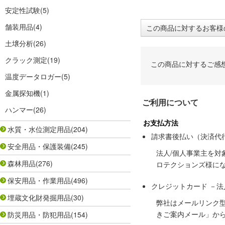
安定性試験
(5)
舗装用品
(4)
この商品に対するお客様
土壌分析
(26)
クラック測定
(19)
この商品に対するご感
温度データロガー
(5)
金属探知機
(1)
ご利用について
ハンマー
(26)
お支払方法
水質・水位測定用品
(204)
請求書後払い（決済代
安全用品・保護装備
(245)
法人/個人事業主を
森林用品
(276)
ロテクションズ様に
保安用品・作業用品
(496)
クレジットカード －
埋蔵文化財発掘用品
(30)
弊社はメールリンク
きご案内メール」か
防災用品・防犯用品
(154)