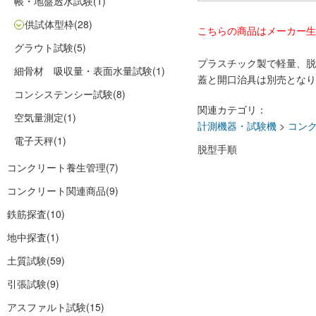
帳・地盤透水試験
(1)
供試体型枠
(28)
こちらの商品はメーカー生
グラウト試験
(5)
プラスチック製で軽量、脱
細骨材 吸収量・表面水量試験
(1)
蓋と開口治具は別売となり
コンシステンシー試験
(8)
関連カテゴリ：
空気量測定
(1)
計測機器・試験機
>
コン
電子天秤
(1)
脱型手順
コンクリート養生管理
(7)
コンクリート関連商品
(9)
鉄筋探査
(10)
地中探査
(1)
土質試験
(59)
引張試験
(9)
アスファルト試験
(15)