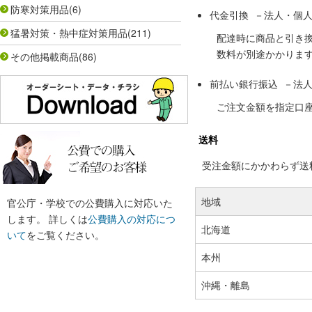
防寒対策用品
(6)
代金引換 －法人・個
猛暑対策・熱中症対策用品
(211)
配達時に商品と引き
数料が別途かかりま
その他掲載商品
(86)
前払い銀行振込 －法
ご注文金額を指定口
送料
受注金額にかかわらず送料の
地域
官公庁・学校での公費購入に対応いた
します。 詳しくは
公費購入の対応につ
北海道
いて
をご覧ください。
本州
沖縄・離島