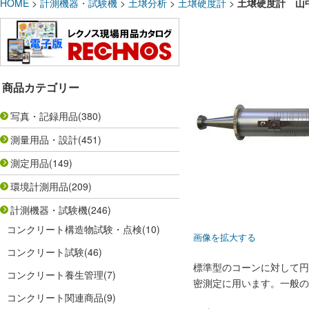
HOME
>
計測機器・試験機
>
土壌分析
>
土壌硬度計
>
土壌硬度計 山
商品カテゴリー
写真・記録用品
(380)
測量用品・設計
(451)
測定用品
(149)
環境計測用品
(209)
計測機器・試験機
(246)
コンクリート構造物試験・点検
(10)
画像を拡大する
コンクリート試験
(46)
標準型のコーンに対して円
コンクリート養生管理
(7)
密測定に用います。一般の
コンクリート関連商品
(9)