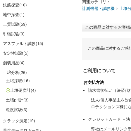
関連カテゴリ：
鉄筋探査
(10)
計測機器・試験機
>
土壌
地中探査
(1)
土質試験
(59)
この商品に対するお客様
引張試験
(9)
アスファルト試験
(15)
この商品に対するご感
安定性試験
(5)
舗装用品
(4)
ご利用について
土壌分析
(26)
土壌採取
(16)
お支払方法
土壌硬度計
(4)
請求書後払い（決済代
土壌pH計
(3)
法人/個人事業主を
ロテクションズ様に
粒度試験
(3)
クレジットカード －
クラック測定
(19)
弊社はメールリンク
温度データロガー
(5)