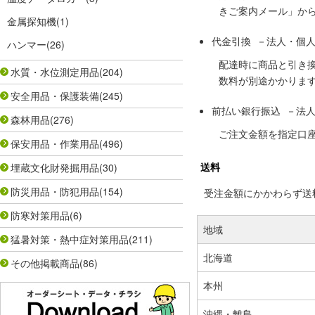
きご案内メール」か
金属探知機
(1)
代金引換 －法人・個
ハンマー
(26)
配達時に商品と引き
水質・水位測定用品
(204)
数料が別途かかりま
安全用品・保護装備
(245)
前払い銀行振込 －法
森林用品
(276)
ご注文金額を指定口
保安用品・作業用品
(496)
送料
埋蔵文化財発掘用品
(30)
防災用品・防犯用品
(154)
受注金額にかかわらず送料の
防寒対策用品
(6)
地域
猛暑対策・熱中症対策用品
(211)
北海道
その他掲載商品
(86)
本州
沖縄・離島