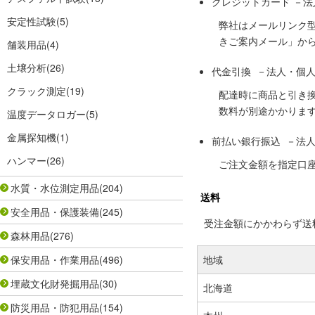
クレジットカード －
安定性試験
(5)
弊社はメールリンク
きご案内メール」か
舗装用品
(4)
土壌分析
(26)
代金引換 －法人・個
クラック測定
(19)
配達時に商品と引き
数料が別途かかりま
温度データロガー
(5)
金属探知機
(1)
前払い銀行振込 －法
ハンマー
(26)
ご注文金額を指定口
水質・水位測定用品
(204)
送料
安全用品・保護装備
(245)
受注金額にかかわらず送料の
森林用品
(276)
保安用品・作業用品
(496)
地域
埋蔵文化財発掘用品
(30)
北海道
防災用品・防犯用品
(154)