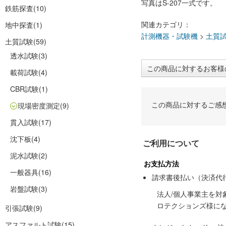
写真はS-207一式です。
鉄筋探査
(10)
関連カテゴリ：
地中探査
(1)
計測機器・試験機
>
土質
土質試験
(59)
透水試験
(3)
この商品に対するお客様
載荷試験
(4)
CBR試験
(1)
この商品に対するご感
現場密度測定
(9)
貫入試験
(17)
沈下板
(4)
ご利用について
泥水試験
(2)
お支払方法
一般器具
(16)
請求書後払い（決済代
岩盤試験
(3)
法人/個人事業主を
ロテクションズ様に
引張試験
(9)
アスファルト試験
(15)