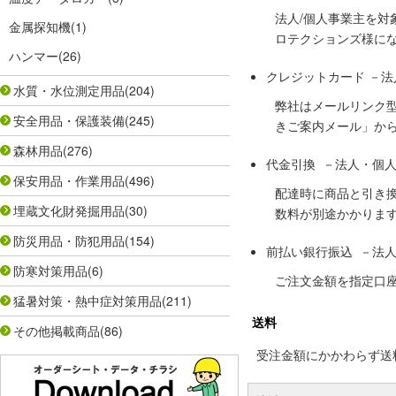
法人/個人事業主を
金属探知機
(1)
ロテクションズ様に
ハンマー
(26)
クレジットカード －
水質・水位測定用品
(204)
弊社はメールリンク
安全用品・保護装備
(245)
きご案内メール」か
森林用品
(276)
代金引換 －法人・個
保安用品・作業用品
(496)
配達時に商品と引き
埋蔵文化財発掘用品
(30)
数料が別途かかりま
防災用品・防犯用品
(154)
前払い銀行振込 －法
防寒対策用品
(6)
ご注文金額を指定口
猛暑対策・熱中症対策用品
(211)
送料
その他掲載商品
(86)
受注金額にかかわらず送料の