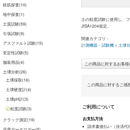
鉄筋探査
(10)
地中探査
(1)
土の粒度試験に使用し、フル
土質試験
(59)
JISA1204規定。
引張試験
(9)
関連カテゴリ：
アスファルト試験
(15)
計測機器・試験機
>
土壌
安定性試験
(5)
舗装用品
(4)
この商品に対するお客様
土壌分析
(26)
土壌採取
(16)
この商品に対するご感
土壌硬度計
(4)
土壌pH計
(3)
ご利用について
粒度試験
(3)
お支払方法
クラック測定
(19)
請求書後払い（決済代
温度データロガー
(5)