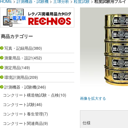
HOME
>
計測機器・試験機
>
土壌分析
>
粒度試験
>
粒度試験用フルイ 
商品カテゴリー
写真・記録用品
(380)
測量用品・設計
(452)
測定用品
(149)
環境計測用品
(209)
計測機器・試験機
(246)
コンクリート構造物試験・点検
(10)
画像を拡大する
コンクリート試験
(46)
コンクリート養生管理
(7)
仕様
コンクリート関連商品
(9)