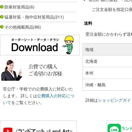
防寒対策用品
(6)
ご注文金額を指定口
猛暑対策・熱中症対策用品
(211)
送料
その他掲載商品
(86)
受注金額にかかわらず送料の
地域
北海道
本州
沖縄・離島
官公庁・学校での公費購入に対応いた
します。 詳しくは
公費購入の対応につ
詳細は
ショッピングガイ
いて
をご覧ください。