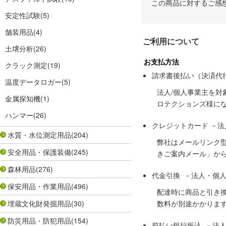
この商品に対するご感
安定性試験
(5)
舗装用品
(4)
ご利用について
土壌分析
(26)
お支払方法
クラック測定
(19)
請求書後払い（決済代
温度データロガー
(5)
法人/個人事業主を
金属探知機
(1)
ロテクションズ様に
ハンマー
(26)
クレジットカード －
水質・水位測定用品
(204)
弊社はメールリンク
安全用品・保護装備
(245)
きご案内メール」か
森林用品
(276)
代金引換 －法人・個
保安用品・作業用品
(496)
配達時に商品と引き
埋蔵文化財発掘用品
(30)
数料が別途かかりま
防災用品・防犯用品
(154)
前払い銀行振込 －法