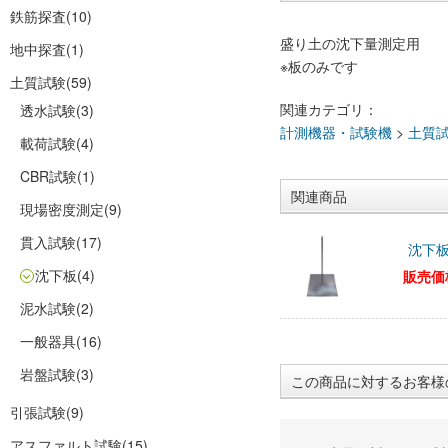
鉄筋探査
(10)
盛り土の沈下量測定用
地中探査
(1)
※板のみです
土質試験
(59)
関連カテゴリ：
透水試験
(3)
計測機器・試験機
>
土質
載荷試験
(4)
CBR試験
(1)
関連商品
現場密度測定
(9)
貫入試験
(17)
沈下板
沈下板
(4)
販売価
泥水試験
(2)
一般器具
(16)
岩盤試験
(3)
この商品に対するお客様
引張試験
(9)
アスファルト試験
(15)