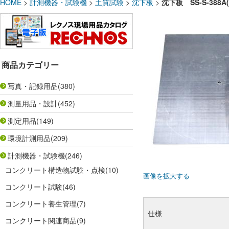
HOME
>
計測機器・試験機
>
土質試験
>
沈下板
>
沈下板 SS-S-388A(
商品カテゴリー
写真・記録用品
(380)
測量用品・設計
(452)
測定用品
(149)
環境計測用品
(209)
計測機器・試験機
(246)
コンクリート構造物試験・点検
(10)
画像を拡大する
コンクリート試験
(46)
コンクリート養生管理
(7)
仕様
コンクリート関連商品
(9)