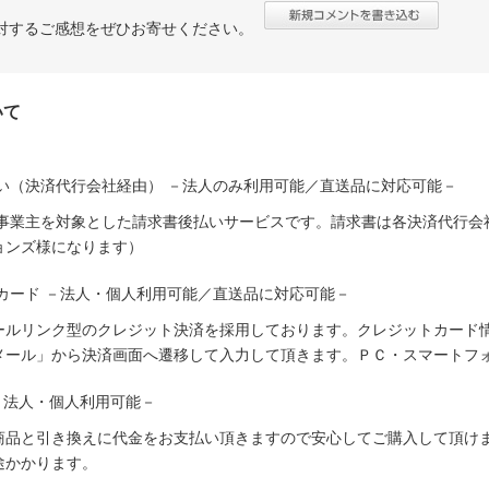
対するご感想をぜひお寄せください。
いて
い（決済代行会社経由） －法人のみ利用可能／直送品に対応可能－
人事業主を対象とした請求書後払いサービスです。請求書は各決済代行会
ョンズ様になります）
カード －法人・個人利用可能／直送品に対応可能－
ールリンク型のクレジット決済を採用しております。クレジットカード
メール」から決済画面へ遷移して入力して頂きます。ＰＣ・スマートフ
－法人・個人利用可能－
商品と引き換えに代金をお支払い頂きますので安心してご購入して頂けま
途かかります。