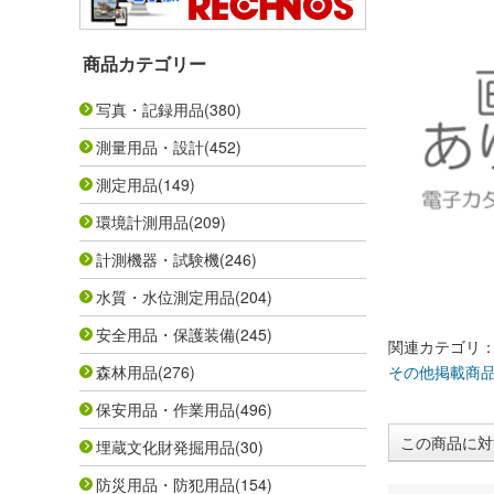
商品カテゴリー
写真・記録用品
(380)
測量用品・設計
(452)
測定用品
(149)
環境計測用品
(209)
計測機器・試験機
(246)
水質・水位測定用品
(204)
安全用品・保護装備
(245)
関連カテゴリ
森林用品
(276)
その他掲載商
保安用品・作業用品
(496)
この商品に対
埋蔵文化財発掘用品
(30)
防災用品・防犯用品
(154)