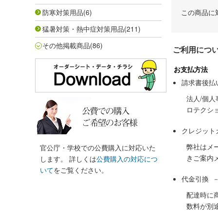
防寒対策用品
(6)
この商品に
猛暑対策・熱中症対策用品
(211)
その他掲載商品
(86)
ご利用につ
お支払方法
請求書後払
法人/個
ロテクシ
クレジット
弊社はメ
官公庁・学校での公費購入に対応いた
きご案内
します。 詳しくは
公費購入の対応につ
いて
をご覧ください。
代金引換 
配達時に
数料が別