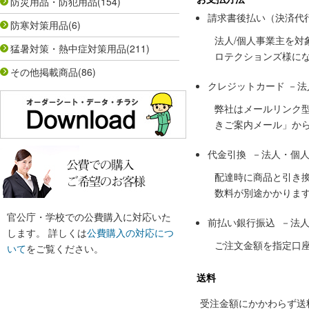
防災用品・防犯用品
(154)
請求書後払い（決済代
防寒対策用品
(6)
法人/個人事業主を
猛暑対策・熱中症対策用品
(211)
ロテクションズ様に
その他掲載商品
(86)
クレジットカード －
弊社はメールリンク
きご案内メール」か
代金引換 －法人・個
配達時に商品と引き
数料が別途かかりま
官公庁・学校での公費購入に対応いた
前払い銀行振込 －法
します。 詳しくは
公費購入の対応につ
ご注文金額を指定口
いて
をご覧ください。
送料
受注金額にかかわらず送料の