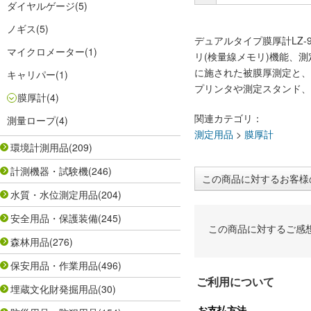
ダイヤルゲージ
(5)
ノギス
(5)
デュアルタイプ膜厚計LZ
マイクロメーター
(1)
リ(検量線メモリ)機能、
に施された被膜厚測定と、
キャリパー
(1)
プリンタや測定スタンド、
膜厚計
(4)
関連カテゴリ：
測量ロープ
(4)
測定用品
>
膜厚計
環境計測用品
(209)
計測機器・試験機
(246)
この商品に対するお客様
水質・水位測定用品
(204)
安全用品・保護装備
(245)
この商品に対するご感
森林用品
(276)
保安用品・作業用品
(496)
ご利用について
埋蔵文化財発掘用品
(30)
お支払方法