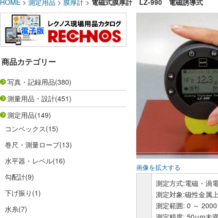
HOME
>
測定用品
>
膜厚計
>
電磁式膜厚計 LZ-990 電磁誘導式
商品カテゴリー
写真・記録用品
(380)
測量用品・設計
(451)
測定用品
(149)
コンベックス
(15)
巻尺・測量ロープ
(13)
水平器・レベル
(16)
画像を拡大する
勾配計
(9)
測定方式:電磁・渦
下げ振り
(1)
測定対象:磁性金属
測定範囲: 0 ～ 2000
水糸
(7)
測定精度: 50μm未満