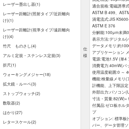
レーザー墨出し器
(1)
適合規格:電磁誘導式:JIS 
ASTM B 499、ASTM
レーザー距離計(照射タイプ/近距離向
渦電流式:JIS K5600-1
け)
(1)
ASTM E 376
レーザー距離計(視準タイプ/遠距離向
分解能:100μm未満0
け)
(4)
表示方法:デジタル(
データメモリ:約100
竹尺 ものさし
(4)
仕
アプリケーション 
アルミ定規・ステンレス定規
(3)
様
電源:電池1.5V (単4
折尺
(1)
消費電力:40mW(
使用温度範囲:0 ～ 
ウォーキングメジャー
(18)
機能:検量線メモリ
拡大鏡・ルーペ
(3)
計機能、上下限設定
外部出力:パソコン(U
ストップウォッチ
(2)
寸法・質量:82(W)× 9
数取器
(2)
付属品:ゼロ板ホルダ
プ
はかり
(27)
オプション: 標準板
レタースケール
(2)
バー、データ管理ソフ