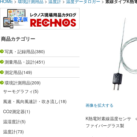
HOME
>
環境計測用品
>
温度計
>
温度データロガー
>
素線タイプK熱電対
商品カテゴリー
写真・記録用品
(380)
測量用品・設計
(451)
測定用品
(149)
環境計測用品
(209)
サーモグラフィ
(5)
風速・風向風速計・吹き流し
(18)
画像を拡大する
CO2測定器
(1)
K熱電対素線温度センサ φ1
温湿度計
(5)
ファイバーグラス製
温度計
(73)