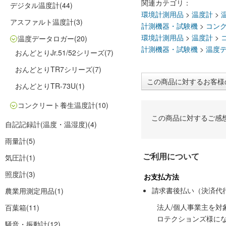
関連カテゴリ：
デジタル温度計
(44)
環境計測用品
>
温度計
>
アスファルト温度計
(3)
計測機器・試験機
>
コン
環境計測用品
>
温度計
>
温度データロガー
(20)
計測機器・試験機
>
温度
おんどとりJr.51/52シリーズ
(7)
おんどとりTR7シリーズ
(7)
この商品に対するお客様
おんどとりTR-73U
(1)
コンクリート養生温度計
(10)
この商品に対するご感
自記記録計(温度・温湿度)
(4)
雨量計
(5)
ご利用について
気圧計
(1)
照度計
(3)
お支払方法
請求書後払い（決済代
農業用測定用品
(1)
法人/個人事業主を
百葉箱
(11)
ロテクションズ様に
騒音・振動計
(12)