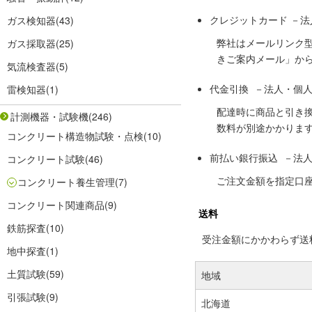
クレジットカード －
ガス検知器
(43)
弊社はメールリンク
ガス採取器
(25)
きご案内メール」か
気流検査器
(5)
代金引換 －法人・個
雷検知器
(1)
配達時に商品と引き
計測機器・試験機
(246)
数料が別途かかりま
コンクリート構造物試験・点検
(10)
前払い銀行振込 －法
コンクリート試験
(46)
ご注文金額を指定口
コンクリート養生管理
(7)
コンクリート関連商品
(9)
送料
鉄筋探査
(10)
受注金額にかかわらず送料の
地中探査
(1)
土質試験
(59)
地域
引張試験
(9)
北海道