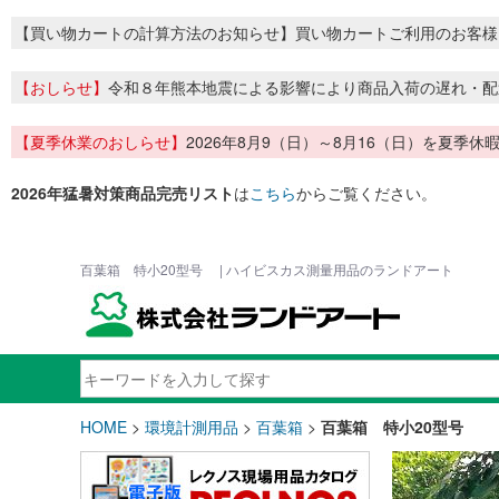
【買い物カートの計算方法のお知らせ】買い物カートご利用のお客様
【おしらせ】
令和８年熊本地震による影響により商品入荷の遅れ・配
【夏季休業のおしらせ】
2026年8月9（日）～8月16（日）を夏
2026年猛暑対策商品完売リスト
は
こちら
からご覧ください。
百葉箱 特小20型号 | ハイビスカス測量用品のランドアート
HOME
>
環境計測用品
>
百葉箱
>
百葉箱 特小20型号