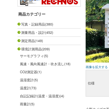
商品カテゴリー
写真・記録用品
(380)
測量用品・設計
(452)
測定用品
(149)
環境計測用品
(209)
サーモグラフィ
(5)
風速・風向風速計・吹き流し
(18)
画像を拡大する
CO2測定器
(1)
温湿度計
(5)
仕様
温度計
(73)
自記記録計(温度・温湿度)
(4)
雨量計
(5)