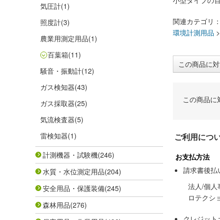
小型タイプの
気圧計
(1)
関連カテゴリ
照度計
(3)
環境計測用品
農業用測定用品
(1)
百葉箱
(11)
この商品に対
騒音・振動計
(12)
ガス検知器
(43)
この商品に
ガス採取器
(25)
気流検査器
(5)
雷検知器
(1)
ご利用につ
計測機器・試験機
(246)
お支払方法
請求書後払
水質・水位測定用品
(204)
法人/個
安全用品・保護装備
(245)
ロテクシ
森林用品
(276)
クレジット