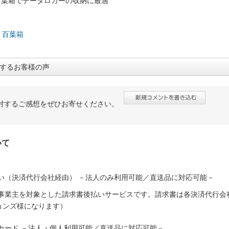
百葉箱でデータロガーの収納に最適
：
>
百葉箱
するお客様の声
対するご感想をぜひお寄せください。
いて
い（決済代行会社経由） －法人のみ利用可能／直送品に対応可能－
人事業主を対象とした請求書後払いサービスです。請求書は各決済代行会
ョンズ様になります）
カード －法人・個人利用可能／直送品に対応可能－