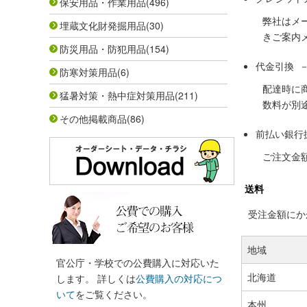
保安用品・作業用品
(496)
弊社はメ
埋蔵文化財発掘用品
(30)
きご案内
防災用品・防犯用品
(154)
代金引換 
防寒対策用品
(6)
配達時に
猛暑対策・熱中症対策用品
(211)
数料が別
その他掲載商品
(86)
前払い銀行
ご注文金
送料
受注金額にかか
地域
官公庁・学校での公費購入に対応いた
北海道
します。 詳しくは
公費購入の対応につ
いて
をご覧ください。
本州