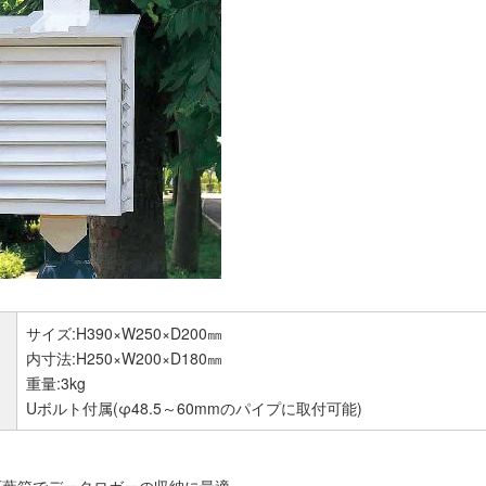
サイズ:H390×W250×D200㎜
内寸法:H250×W200×D180㎜
重量:3kg
Uボルト付属(φ48.5～60mmのパイプに取付可能)