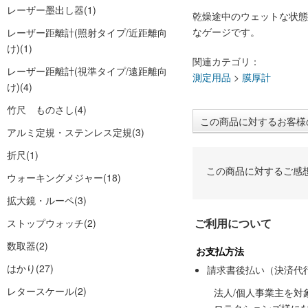
レーザー墨出し器
(1)
乾燥途中のウェットな状態
なゲージです。
レーザー距離計(照射タイプ/近距離向
け)
(1)
関連カテゴリ：
レーザー距離計(視準タイプ/遠距離向
測定用品
>
膜厚計
け)
(4)
竹尺 ものさし
(4)
この商品に対するお客様
アルミ定規・ステンレス定規
(3)
折尺
(1)
この商品に対するご感
ウォーキングメジャー
(18)
拡大鏡・ルーペ
(3)
ご利用について
ストップウォッチ
(2)
数取器
(2)
お支払方法
はかり
(27)
請求書後払い（決済代
レタースケール
(2)
法人/個人事業主を