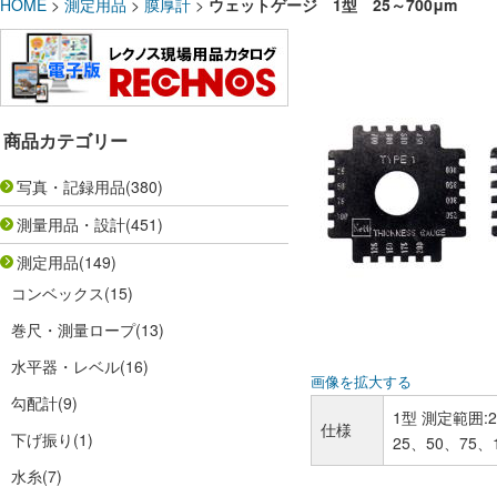
HOME
>
測定用品
>
膜厚計
>
ウェットゲージ 1型 25～700μm
商品カテゴリー
写真・記録用品
(380)
測量用品・設計
(451)
測定用品
(149)
コンベックス
(15)
巻尺・測量ロープ
(13)
水平器・レベル
(16)
画像を拡大する
勾配計
(9)
1型 測定範囲:2
仕様
下げ振り
(1)
25、50、75、
水糸
(7)