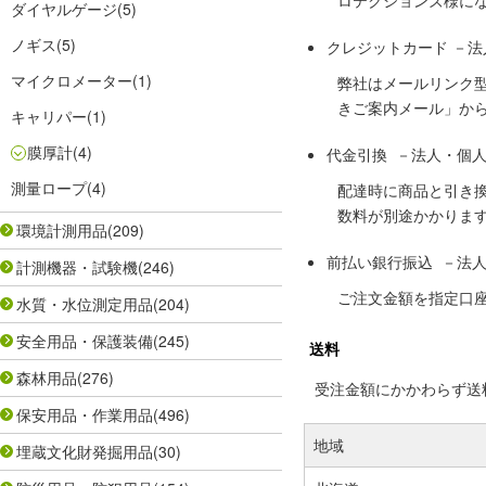
ロテクションズ様に
ダイヤルゲージ
(5)
ノギス
(5)
クレジットカード －
マイクロメーター
(1)
弊社はメールリンク
きご案内メール」か
キャリパー
(1)
膜厚計
(4)
代金引換 －法人・個
測量ロープ
(4)
配達時に商品と引き
数料が別途かかりま
環境計測用品
(209)
前払い銀行振込 －法
計測機器・試験機
(246)
ご注文金額を指定口
水質・水位測定用品
(204)
安全用品・保護装備
(245)
送料
森林用品
(276)
受注金額にかかわらず送料の
保安用品・作業用品
(496)
地域
埋蔵文化財発掘用品
(30)