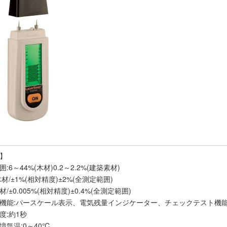
】
:6～44%(木材)0.2～2.2%(建築素材)
材/±1%(相対精度)±2%(全測定範囲)
/±0.005%(相対精度)±0.4%(全測定範囲)
機能:パースケール表示、電気残量インジケーター、チェックテスト機
度:約1秒
境気温:0～40℃