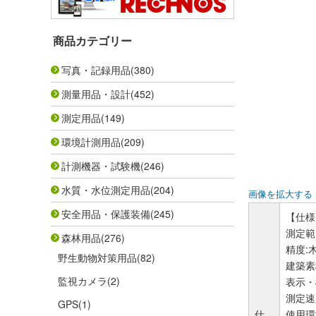
商品カテゴリー
写真・記録用品
(380)
測量用品・設計
(452)
測定用品
(149)
環境計測用品
(209)
計測機器・試験機
(246)
水質・水位測定用品
(204)
画像を拡大する
安全用品・保護装備
(245)
【仕様
測定範囲
森林用品
(276)
精度:木
野生動物対策用品
(82)
建築素材
監視カメラ
(2)
表示・
測定速
GPS
(1)
仕
使用環