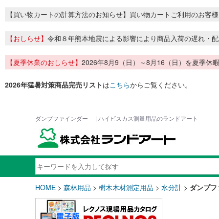
【買い物カートの計算方法のお知らせ】買い物カートご利用のお客様
【おしらせ】
令和８年熊本地震による影響により商品入荷の遅れ・配
【夏季休業のおしらせ】
2026年8月9（日）～8月16（日）を夏
2026年猛暑対策商品完売リスト
は
こちら
からご覧ください。
ダンプファインダー | ハイビスカス測量用品のランドアート
HOME
>
森林用品
>
樹木木材測定用品
>
水分計
>
ダンプ