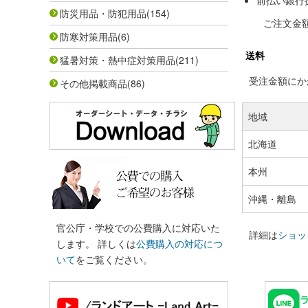
前払い銀行
防災用品・防犯用品
(154)
ご注文金
防寒対策用品
(6)
送料
猛暑対策・熱中症対策用品
(211)
受注金額にかか
その他掲載商品
(86)
地域
北海道
本州
沖縄・離島
官公庁・学校での公費購入に対応いた
詳細は
ショッ
します。 詳しくは
公費購入の対応につ
いて
をご覧ください。