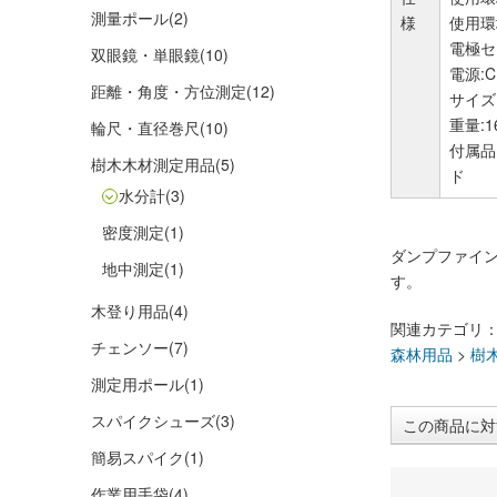
測量ポール
(2)
様
使用環
電極セ
双眼鏡・単眼鏡
(10)
電源:C
距離・角度・方位測定
(12)
サイズ:
重量:1
輪尺・直径巻尺
(10)
付属品
樹木木材測定用品
(5)
ド
水分計
(3)
密度測定
(1)
ダンプファイ
地中測定
(1)
す。
木登り用品
(4)
関連カテゴリ
チェンソー
(7)
森林用品
>
樹
測定用ポール
(1)
スパイクシューズ
(3)
この商品に対
簡易スパイク
(1)
作業用手袋
(4)