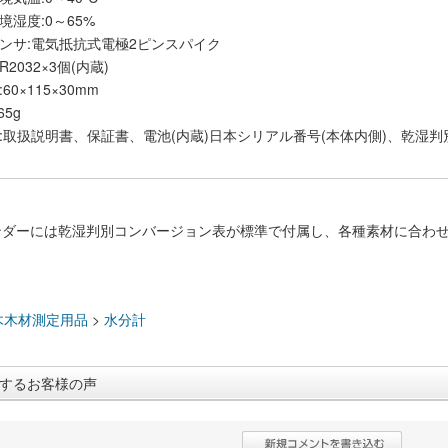
境湿度:0～65%
ンサ:電気抵抗式電極2ピンスパイク
R2032×3個(内蔵)
60×115×30mm
65g
:取扱説明書、保証書、電池(内蔵)日本シリアル番号(本体内側)、乾
ンダーには乾湿判別コンバージョン表が標準で付属し、各種素材に合わ
：
木木材測定用品
>
水分計
するお客様の声