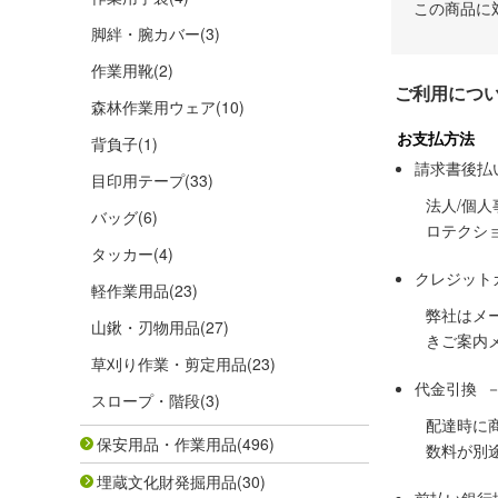
この商品に
脚絆・腕カバー
(3)
作業用靴
(2)
ご利用につ
森林作業用ウェア
(10)
お支払方法
背負子
(1)
請求書後払
目印用テープ
(33)
法人/個
バッグ
(6)
ロテクシ
タッカー
(4)
クレジット
軽作業用品
(23)
弊社はメ
山鍬・刃物用品
(27)
きご案内
草刈り作業・剪定用品
(23)
代金引換 
スロープ・階段
(3)
配達時に
保安用品・作業用品
(496)
数料が別
埋蔵文化財発掘用品
(30)