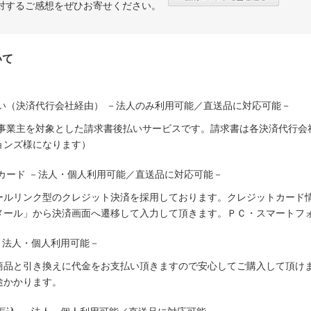
対するご感想をぜひお寄せください。
いて
い（決済代行会社経由） －法人のみ利用可能／直送品に対応可能－
人事業主を対象とした請求書後払いサービスです。請求書は各決済代行会
ョンズ様になります）
カード －法人・個人利用可能／直送品に対応可能－
ールリンク型のクレジット決済を採用しております。クレジットカード
メール」から決済画面へ遷移して入力して頂きます。ＰＣ・スマートフ
－法人・個人利用可能－
商品と引き換えに代金をお支払い頂きますので安心してご購入して頂けま
途かかります。