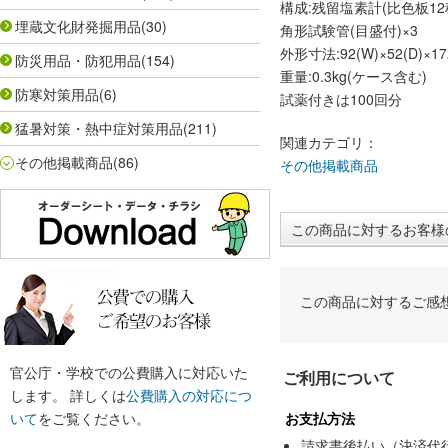
構成:残留塩素計(比色板1
埋蔵文化財発掘用品
(30)
角形試験管(目盛付)×3
外形寸法:92(W)×52(D)×17
防災用品・防犯用品
(154)
重量:0.3kg(ケース含む)
防寒対策用品
(6)
試薬付きは100回分
猛暑対策・熱中症対策用品
(211)
関連カテゴリ：
その他掲載商品
(86)
その他掲載商品
この商品に対するお客様
この商品に対するご感
官公庁・学校での公費購入に対応いた
ご利用について
します。 詳しくは
公費購入の対応につ
いて
をご覧ください。
お支払方法
請求書後払い（決済代