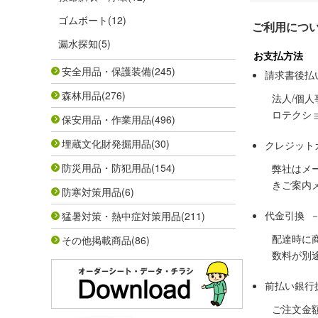
ゴムボート
(12)
ご利用につ
漏水探知
(5)
お支払方法
安全用品・保護装備
(245)
請求書後払
森林用品
(276)
法人/個
ロテクシ
保安用品・作業用品
(496)
埋蔵文化財発掘用品
(30)
クレジット
防災用品・防犯用品
(154)
弊社はメ
きご案内
防寒対策用品
(6)
代金引換 
猛暑対策・熱中症対策用品
(211)
配達時に
その他掲載商品
(86)
数料が別
前払い銀行
ご注文金