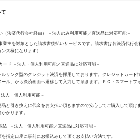
いて
い（決済代行会社経由） －法人のみ利用可能／直送品に対応可能－
人事業主を対象とした請求書後払いサービスです。請求書は各決済代行会
ョンズ様になります）
カード －法人・個人利用可能／直送品に対応可能－
ールリンク型のクレジット決済を採用しております。クレジットカード
メール」から決済画面へ遷移して入力して頂きます。ＰＣ・スマートフ
－法人・個人利用可能－
商品と引き換えに代金をお支払い頂きますので安心してご購入して頂けま
途かかります。
振込 －法人・個人利用可能／直送品に対応可能－
額を指定口座に事前にお振込みして頂くお支払い方法です。