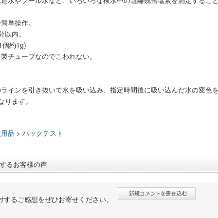
水道水やプール水など、いろいろな検水中の遊離残留塩素を測定するこ
で簡単操作。
分以内。
1個約1g)
ン製チューブなのでこわれない。
のラインを引き抜いて水を吸い込み、指定時間後に吸い込んだ水の変色
)になります。
：
定用品
>
パックテスト
するお客様の声
対するご感想をぜひお寄せください。