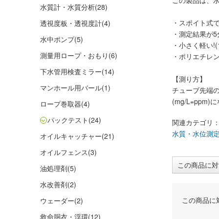
この製品は、
水質計・水質分析
(28)
・スポイト式
透視度板・透視度計
(4)
・測定結果が5
水中ポンプ
(5)
・小さく軽い!(
測量用ロープ・おもり
(6)
・ポリエチレ
下水管用検査ミラー
(14)
【測り方】
マンホール用バール
(1)
チューブ先端
(mg/L=ppm
ロープ巻取器
(4)
パックテスト
(24)
関連カテゴリ
水質・水位測
オイルキャッチャー
(21)
オイルフェンス
(3)
この商品に対
油処理剤
(5)
水改善剤
(2)
この商品に
ウェーダー
(2)
救命胴衣・浮環
(12)