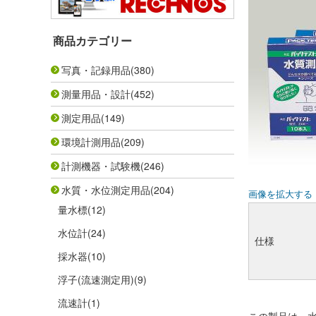
商品カテゴリー
写真・記録用品
(380)
測量用品・設計
(452)
測定用品
(149)
環境計測用品
(209)
計測機器・試験機
(246)
水質・水位測定用品
(204)
画像を拡大する
量水標
(12)
水位計
(24)
仕様
採水器
(10)
浮子(流速測定用)
(9)
流速計
(1)