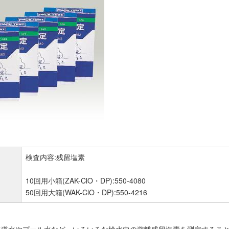
検査内容:残留塩素
10回用小箱(ZAK-ClO・DP):550-4080
50回用大箱(WAK-ClO・DP):550-4216