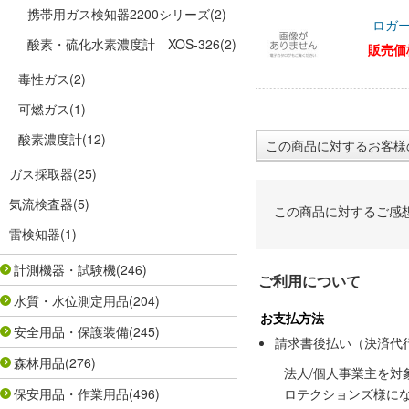
携帯用ガス検知器2200シリーズ
(2)
ロガー
酸素・硫化水素濃度計 XOS-326
(2)
販売価
毒性ガス
(2)
可燃ガス
(1)
酸素濃度計
(12)
この商品に対するお客様
ガス採取器
(25)
気流検査器
(5)
この商品に対するご感
雷検知器
(1)
計測機器・試験機
(246)
ご利用について
水質・水位測定用品
(204)
お支払方法
安全用品・保護装備
(245)
請求書後払い（決済代
森林用品
(276)
法人/個人事業主を
保安用品・作業用品
(496)
ロテクションズ様に