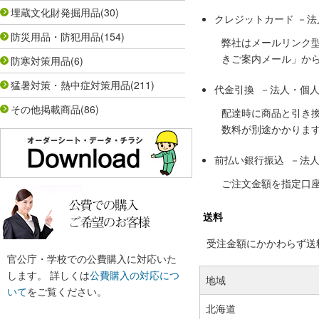
埋蔵文化財発掘用品
(30)
クレジットカード －
防災用品・防犯用品
(154)
弊社はメールリンク
きご案内メール」か
防寒対策用品
(6)
猛暑対策・熱中症対策用品
(211)
代金引換 －法人・個
その他掲載商品
(86)
配達時に商品と引き
数料が別途かかりま
前払い銀行振込 －法
ご注文金額を指定口
送料
受注金額にかかわらず送料の
官公庁・学校での公費購入に対応いた
します。 詳しくは
公費購入の対応につ
地域
いて
をご覧ください。
北海道