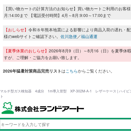
【買い物カートの計算方法のお知らせ】買い物カートご利用のお客様
月:14:00まで 【電話受付時間】4月～8月:9:00～17:00まで
【おしらせ】
令和８年熊本地震による影響により商品入荷の遅れ・配
様のwebサイトご確認下さい。
佐川急便
／
福山通運
【夏季休業のおしらせ】
2026年8月9（日）～8月16（日）を夏
すが、ご理解・ご協力をお願い致します。
2026年猛暑対策商品完売リスト
は
こちら
からご覧ください。
マルチ型ガス検知器 4成分 1m導入管型 XP-302M-A-1 レザーケース | ハ
ト