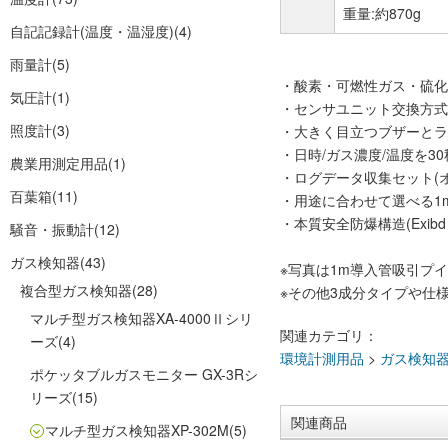
重量:約870g
自記記録計(温度・温湿度)
(4)
雨量計
(5)
・酸素・可燃性ガス・硫化
気圧計
(1)
・センサユニット交換方式
照度計
(3)
・大きく目立つブザーとラ
・日時/ガス濃度/温度を3
農業用測定用品
(1)
・ログデータ収集セット(
百葉箱
(11)
・用途に合わせて選べる1
・本質安全防爆構造(Exibd
騒音・振動計
(12)
ガス検知器
(43)
※写真は1m導入管吸引プ
複合型ガス検知器
(28)
※その他3成分タイプや仕
マルチ型ガス検知器XA-4000Ⅱシリ
関連カテゴリ：
ーズ
(4)
環境計測用品
>
ガス検知
ポケッタブルガスモニター GX-3Rシ
リーズ
(15)
関連商品
マルチ型ガス検知器XP-302M
(5)