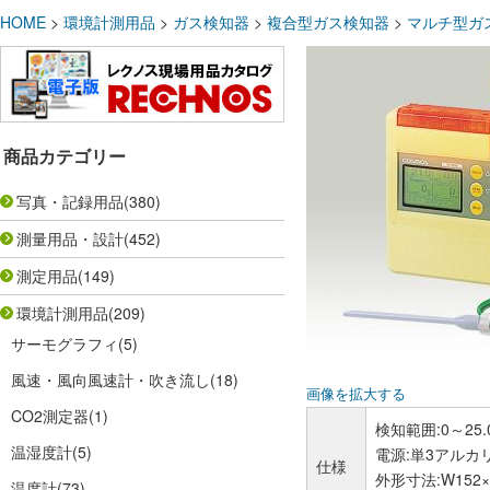
HOME
>
環境計測用品
>
ガス検知器
>
複合型ガス検知器
>
マルチ型ガス
商品カテゴリー
写真・記録用品
(380)
測量用品・設計
(452)
測定用品
(149)
環境計測用品
(209)
サーモグラフィ
(5)
風速・風向風速計・吹き流し
(18)
画像を拡大する
CO2測定器
(1)
検知範囲:0～25.
温湿度計
(5)
電源:単3アルカ
仕様
外形寸法:W152×H
温度計
(73)