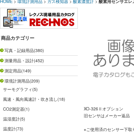
HOME
>
環境計測用品
>
ガス検知器
>
酸素濃度計
>
酸素用センサエレメ
商品カテゴリー
写真・記録用品
(380)
測量用品・設計
(452)
測定用品
(149)
環境計測用品
(209)
サーモグラフィ
(5)
風速・風向風速計・吹き流し
(18)
XO-326Ⅱオプション
CO2測定器
(1)
旧センサはメーカー返品
温湿度計
(5)
温度計
(73)
※ご使用済のセンサー下取