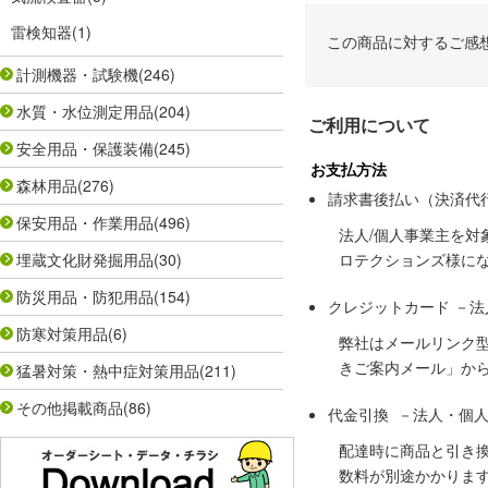
雷検知器
(1)
この商品に対するご感
計測機器・試験機
(246)
水質・水位測定用品
(204)
ご利用について
安全用品・保護装備
(245)
お支払方法
森林用品
(276)
請求書後払い（決済代
保安用品・作業用品
(496)
法人/個人事業主を
埋蔵文化財発掘用品
(30)
ロテクションズ様に
防災用品・防犯用品
(154)
クレジットカード －
防寒対策用品
(6)
弊社はメールリンク
きご案内メール」か
猛暑対策・熱中症対策用品
(211)
その他掲載商品
(86)
代金引換 －法人・個
配達時に商品と引き
数料が別途かかりま