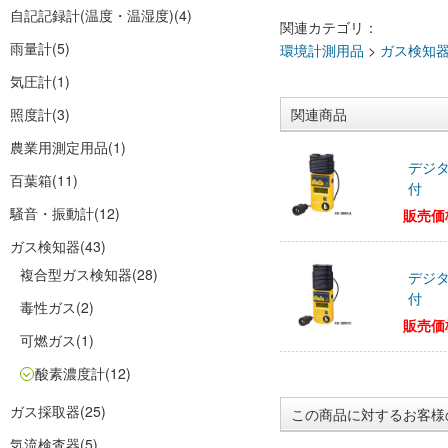
自記記録計(温度・温湿度)
(4)
関連カテゴリ：
雨量計
(5)
環境計測用品
>
ガス検知
気圧計
(1)
照度計
(3)
関連商品
農業用測定用品
(1)
デジタ
百葉箱
(11)
付
騒音・振動計
(12)
販売価
ガス検知器
(43)
複合型ガス検知器
(28)
デジタ
付
毒性ガス
(2)
販売価
可燃ガス
(1)
酸素濃度計
(12)
ガス採取器
(25)
この商品に対するお客様
気流検査器
(5)