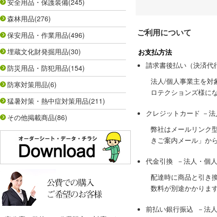
安全用品・保護装備
(245)
森林用品
(276)
ご利用について
保安用品・作業用品
(496)
埋蔵文化財発掘用品
(30)
お支払方法
請求書後払い（決済代
防災用品・防犯用品
(154)
法人/個人事業主を
防寒対策用品
(6)
ロテクションズ様に
猛暑対策・熱中症対策用品
(211)
クレジットカード －
その他掲載商品
(86)
弊社はメールリンク
きご案内メール」か
代金引換 －法人・個
配達時に商品と引き
数料が別途かかりま
前払い銀行振込 －法