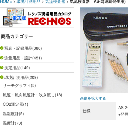
HOME
>
環境計測用品
>
気流検査器
>
気流検査器 AS-2(連続発生用
商品カテゴリー
写真・記録用品
(380)
測量用品・設計
(451)
測定用品
(149)
環境計測用品
(209)
サーモグラフィ
(5)
風速・風向風速計・吹き流し
(18)
画像を拡大する
CO2測定器
(1)
AS
仕様
温湿度計
(5)
※発
温度計
(73)