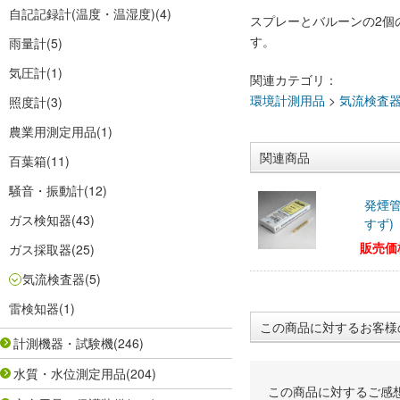
自記記録計(温度・温湿度)
(4)
スプレーとバルーンの2個
す。
雨量計
(5)
気圧計
(1)
関連カテゴリ：
環境計測用品
>
気流検査
照度計
(3)
農業用測定用品
(1)
関連商品
百葉箱
(11)
騒音・振動計
(12)
発煙管
ガス検知器
(43)
すず)
販売価
ガス採取器
(25)
気流検査器
(5)
雷検知器
(1)
この商品に対するお客様
計測機器・試験機
(246)
水質・水位測定用品
(204)
この商品に対するご感