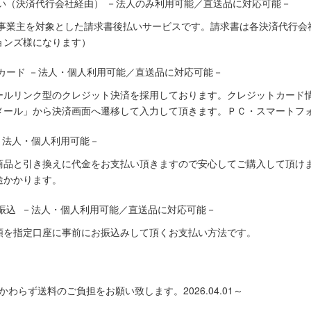
い（決済代行会社経由） －法人のみ利用可能／直送品に対応可能－
人事業主を対象とした請求書後払いサービスです。請求書は各決済代行会
ョンズ様になります）
カード －法人・個人利用可能／直送品に対応可能－
ールリンク型のクレジット決済を採用しております。クレジットカード
メール」から決済画面へ遷移して入力して頂きます。ＰＣ・スマートフ
－法人・個人利用可能－
商品と引き換えに代金をお支払い頂きますので安心してご購入して頂けま
途かかります。
振込 －法人・個人利用可能／直送品に対応可能－
額を指定口座に事前にお振込みして頂くお支払い方法です。
わらず送料のご負担をお願い致します。2026.04.01～