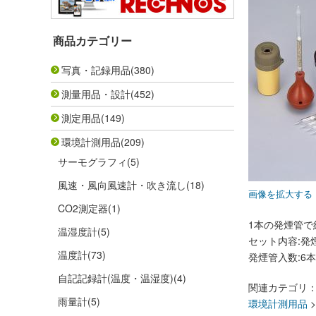
商品カテゴリー
写真・記録用品
(380)
測量用品・設計
(452)
測定用品
(149)
環境計測用品
(209)
サーモグラフィ
(5)
風速・風向風速計・吹き流し
(18)
画像を拡大する
CO2測定器
(1)
1本の発煙管で
温湿度計
(5)
セット内容:発
温度計
(73)
発煙管入数:6本
自記記録計(温度・温湿度)
(4)
関連カテゴリ
雨量計
(5)
環境計測用品