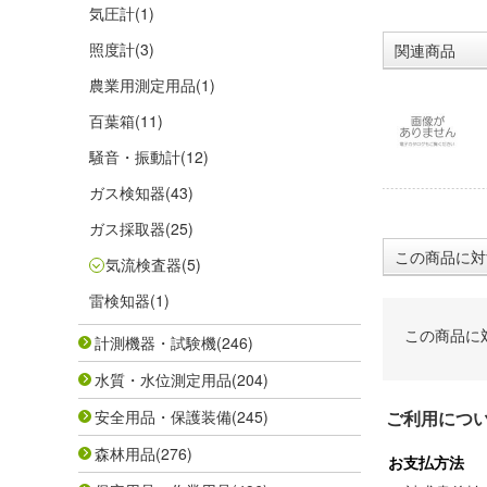
気圧計
(1)
照度計
(3)
関連商品
農業用測定用品
(1)
百葉箱
(11)
騒音・振動計
(12)
ガス検知器
(43)
ガス採取器
(25)
この商品に対
気流検査器
(5)
雷検知器
(1)
この商品に
計測機器・試験機
(246)
水質・水位測定用品
(204)
安全用品・保護装備
(245)
ご利用につ
森林用品
(276)
お支払方法