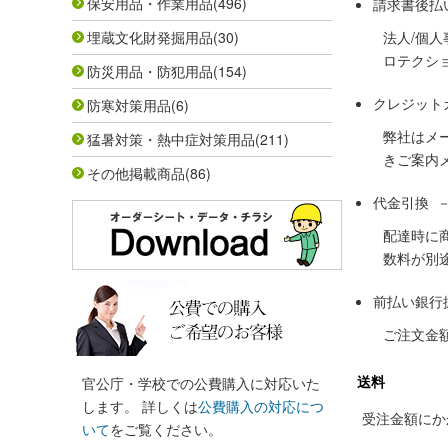
保安用品・作業用品
(496)
請求書後払
埋蔵文化財発掘用品
(30)
法人/個
ロテクシ
防災用品・防犯用品
(154)
クレジット
防寒対策用品
(6)
弊社はメ
猛暑対策・熱中症対策用品
(211)
きご案内
その他掲載商品
(86)
代金引換 
配達時に
数料が別
前払い銀行
ご注文金
送料
官公庁・学校での公費購入に対応いた
します。 詳しくは
公費購入の対応につ
受注金額にかか
いて
をご覧ください。