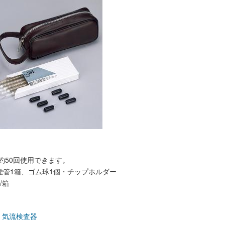
約50回使用できます。
煙管1箱、ゴム球1個・チップホルダー
/箱
：
>
気流検査器